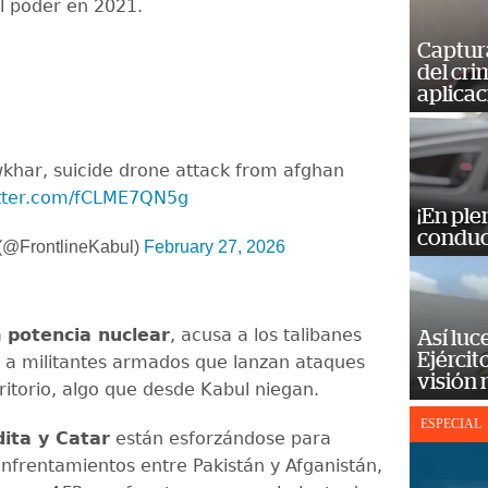
l poder en 2021.
Captur
del cr
aplicac
khar, suicide drone attack from afghan
itter.com/fCLME7QN5g
¡En ple
conduc
 (@FrontlineKabul)
February 27, 2026
a
potencia nuclear
, acusa a los talibanes
Así luc
Ejércit
o a militantes armados que lanzan ataques
visión
ritorio, algo que desde Kabul niegan.
ESPECIAL
ita y Catar
están esforzándose para
enfrentamientos entre Pakistán y Afganistán,