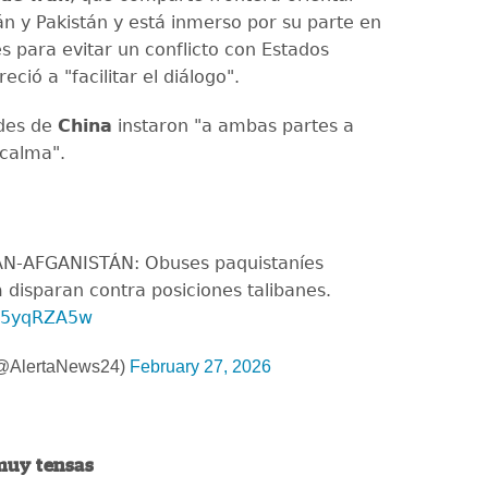
án y Pakistán y está inmerso por su parte en
s para evitar un conflicto con Estados
eció a "facilitar el diálogo".
ades de
China
instaron "a ambas partes a
calma".
ÁN-AFGANISTÁN: Obuses paquistaníes
isparan contra posiciones talibanes.
955yqRZA5w
(@AlertaNews24)
February 27, 2026
muy tensas