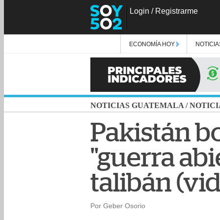
Login
/
Registrarme
ECONOMÍA HOY
NOTICIA
NOTICIAS GUATEMALA
/
NOTICI
Pakistán b
"guerra abi
talibán (vi
Por Geber Osorio