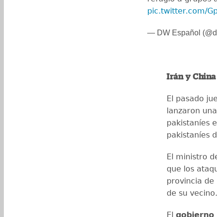
pic.twitter.com/G
— DW Español (@d
Irán y Chin
El pasado ju
lanzaron un
pakistaníes 
pakistaníes 
El ministro d
que los ataqu
provincia de
de su vecino
El
gobierno 