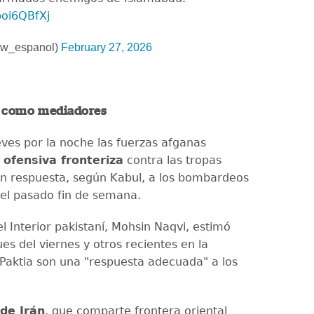
poi6QBfXj
w_espanol)
February 27, 2026
a como mediadores
eves por la noche las fuerzas afganas
a
ofensiva fronteriza
contra las tropas
en respuesta, según Kabul, a los bombardeos
del pasado fin de semana.
el Interior pakistaní, Mohsin Naqvi, estimó
es del viernes y otros recientes en la
 Paktia son una "respuesta adecuada" a los
.
de Irán
, que comparte frontera oriental