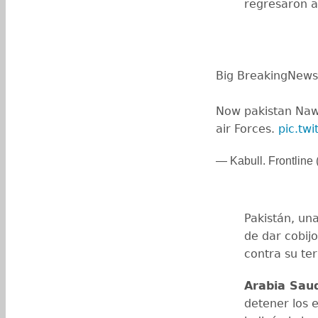
regresaron a
Big BreakingNews
Now pakistan Naw
air Forces.
pic.tw
— Kabull. Frontline
Pakistán, un
de dar cobij
contra su ter
Arabia Saud
detener los 