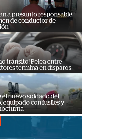
an a presunto responsable
imen de conductor de
ión
no tránsito! Pelea entre
tores termina en disparos
e el nuevo soldado del
o, equipado con fusiles y
 nocturna