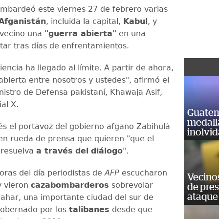
mbardeó este viernes 27 de febrero varias
Afganistán
, incluida la capital,
Kabul
, y
 vecino una
"guerra abierta"
en una
itar tras días de enfrentamientos.
encia ha llegado al límite. A partir de ahora,
abierta entre nosotros y ustedes", afirmó el
nistro de Defensa pakistaní, Khawaja Asif,
ial X.
Guatem
medall
s el portavoz del gobierno afgano Zabihulá
inolvi
 en rueda de prensa que quieren "que el
 resuelva
a través
del
diálogo
".
oras del día periodistas de
AFP
escucharon
Vecino
y vieron
cazabombarderos
sobrevolar
de pre
ataque
ahar, una importante ciudad del sur de
gobernado por los
talibanes
desde que