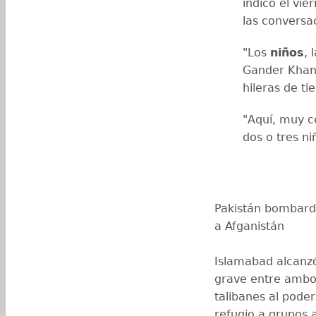
indicó el vie
las conversa
"Los
niños
, 
Gander Khan,
hileras de t
"Aquí, muy ce
dos o tres ni
Pakistán bombarde
a Afganistán
Islamabad alcanzó
grave entre ambos
talibanes al poder
refugio a grupos