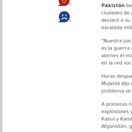
1
Pakistán
bo
ciudades de
declaró a su
1
escalada mil
"Nuestra paci
es la guerra 
viernes el mi
en la red soc
Horas despué
Mujahid dijo
problema se
A primeras h
explosiones 
Kabul y Kand
Afganistán, 