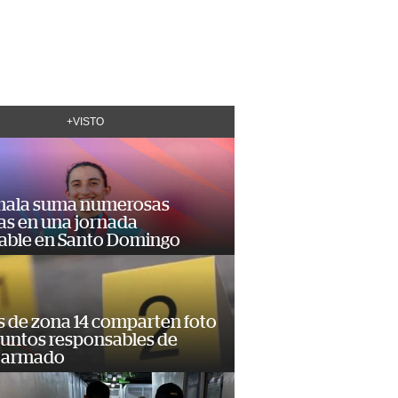
+VISTO
ala suma numerosas
as en una jornada
dable en Santo Domingo
s de zona 14 comparten foto
suntos responsables de
 armado