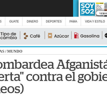
VERS
S
GUATE
DINERO
DEPORTES
FAMA
VIDA Y ESTILO
AS
/
MUNDO
ombardea Afganist
erta" contra el gob
deos)