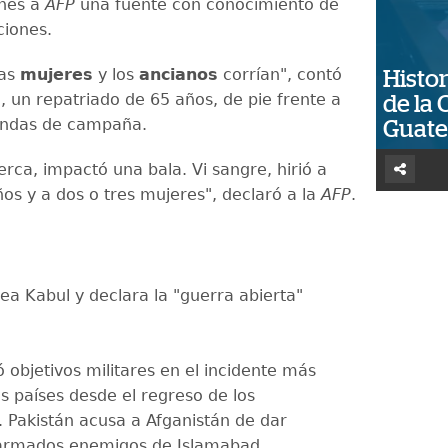
rnes a
AFP
una fuente con conocimiento de
ciones.
las
mujeres
y los
ancianos
corrían", contó
Histor
 un repatriado de 65 años, de pie frente a
de la 
iendas de campaña.
Guat
rca, impactó una bala. Vi sangre, hirió a
ños y a dos o tres mujeres", declaró a la
AFP
.
a Kabul y declara la "guerra abierta"
 objetivos militares en el incidente más
 países desde el regreso de los
. Pakistán acusa a Afganistán de dar
 armados enemigos de Islamabad.