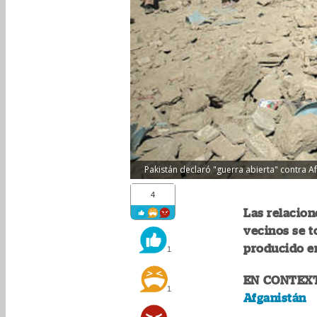
Pakistán declaró "guerra abierta" contra Af
4
Las relacion
vecinos se t
producido e
1
EN CONTEX
1
Afganistán