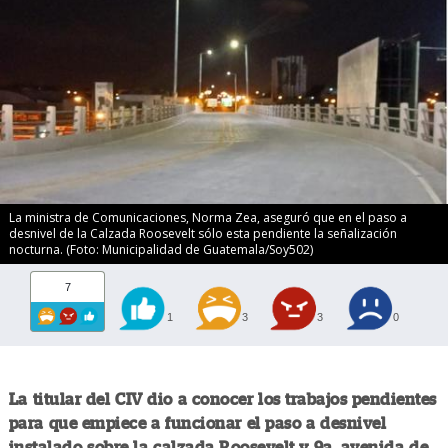
La ministra de Comunicaciones, Norma Zea, aseguró que en el paso a
desnivel de la Calzada Roosevelt sólo esta pendiente la señalización
nocturna. (Foto: Municipalidad de Guatemala/Soy502)
7
1
3
3
0
La titular del CIV dio a conocer los trabajos pendientes
para que empiece a funcionar el paso a desnivel
instalado sobre la calzada Roosevelt y 9a. avenida de