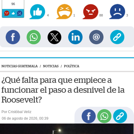
96
4
1
88
3
NOTICIAS GUATEMALA
/
NOTICIAS
/
POLÍTICA
¿Qué falta para que empiece a
funcionar el paso a desnivel de la
Roosevelt?
Por Cristóbal Veliz
06 de agosto de 2026, 00:39