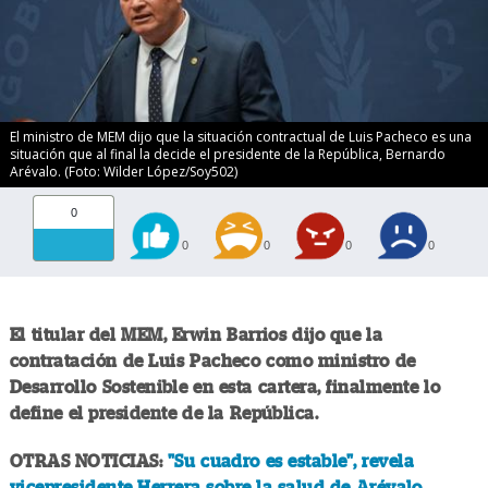
El ministro de MEM dijo que la situación contractual de Luis Pacheco es una
situación que al final la decide el presidente de la República, Bernardo
Arévalo. (Foto: Wilder López/Soy502)
0
0
0
0
0
El titular del MEM, Erwin Barrios dijo que la
contratación de Luis Pacheco como ministro de
Desarrollo Sostenible en esta cartera, finalmente lo
define el presidente de la República.
OTRAS NOTICIAS:
"Su cuadro es estable", revela