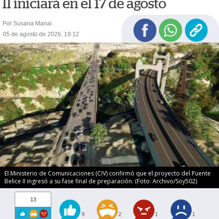
II iniciará en el 17 de agosto
Por Susana Manai
05 de agosto de 2026, 19:12
El Ministerio de Comunicaciones (CIV) confirmó que el proyecto del Puente
Belice II ingresó a su fase final de preparación. (Foto: Archivo/Soy502)
13
9
2
1
1