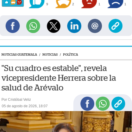
9
2
1
1
NOTICIAS GUATEMALA
/
NOTICIAS
/
POLÍTICA
"Su cuadro es estable", revela
vicepresidente Herrera sobre la
salud de Arévalo
Por Cristóbal Veliz
05 de agosto de 2026, 18:07