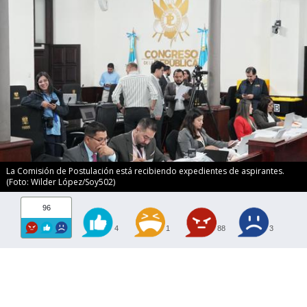
La Comisión de Postulación está recibiendo expedientes de aspirantes.
(Foto: Wilder López/Soy502)
96
4
1
88
3