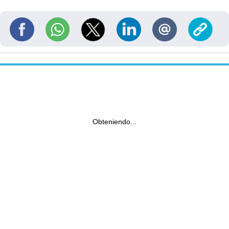
Obteniendo...