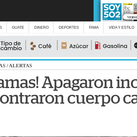
VERS
S
GUATE
DINERO
DEPORTES
FAMA
VIDA Y ESTILO
AS
/
ALERTAS
llamas! Apagaron in
contraron cuerpo c