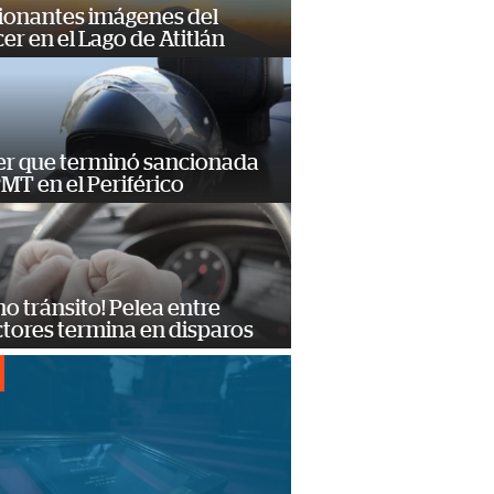
ionantes imágenes del
er en el Lago de Atitlán
er que terminó sancionada
PMT en el Periférico
no tránsito! Pelea entre
tores termina en disparos