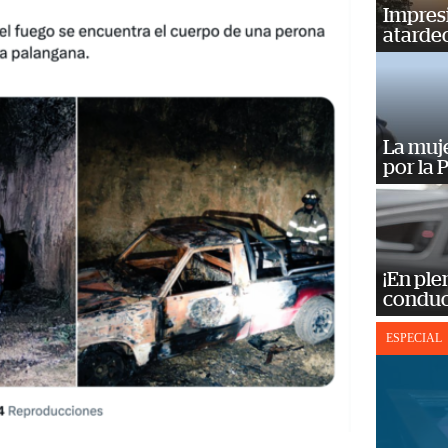
Impres
atardec
La muj
por la 
¡En ple
conduc
ESPECIAL