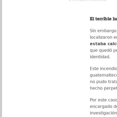
El terrible 
Sin embargo,
localizaron e
estaba calc
que quedó po
identidad.
Este incendi
guatemalteco
no pudo trat
hecho perpe
Por este caso
encargado de 
investigació