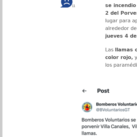
se incendio
11
2 del Porven
lugar para ap
alrededor de
jueves 4 d
Las
llamas 
color rojo,
y
los paramédi