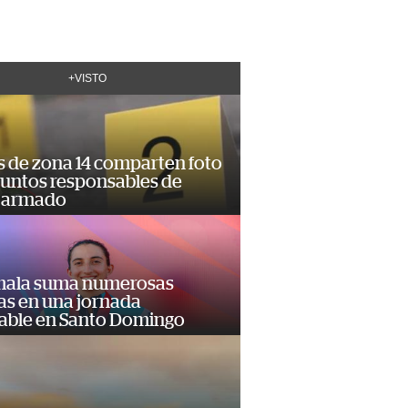
+VISTO
s de zona 14 comparten foto
suntos responsables de
 armado
ala suma numerosas
as en una jornada
dable en Santo Domingo