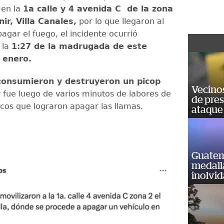
en la
1a calle y 4 avenida C de la zona
ir, Villa Canales,
por lo que llegaron al
agar el fuego, el incidente ocurrió
 la
1:27 de la madrugada de este
e enero.
consumieron y destruyeron un picop
Vecino
 fue luego de varios minutos de labores de
de pre
cos que lograron apagar las llamas.
ataque
Guatem
medall
inolvi