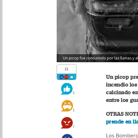
Un picop fue consumido por las llamas y al
21
Un picop pre
incendio lo
calcinado en
2
entre los gu
1
OTRAS NOTI
prende en l
7
Los Bombero