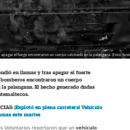
 apagar el fuego encontraron un cuerpo calcinado en la palangana. (Foto: Ilust
ndió en llamas y tras apagar el fuerte
s bomberos encontraron un cuerpo
 la palangana. El hecho generado dudas
atemaltecos.
CIAS:
¡Explotó en plena carretera! Vehículo
lamas este martes
s Voluntarios reportaron que un
vehículo