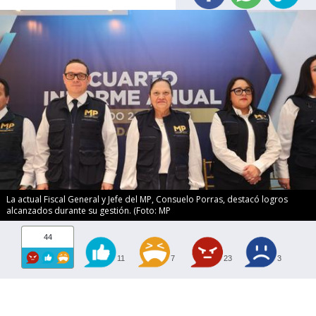
La actual Fiscal General y Jefe del MP, Consuelo Porras, destacó logros
alcanzados durante su gestión. (Foto: MP
44
11
7
23
3