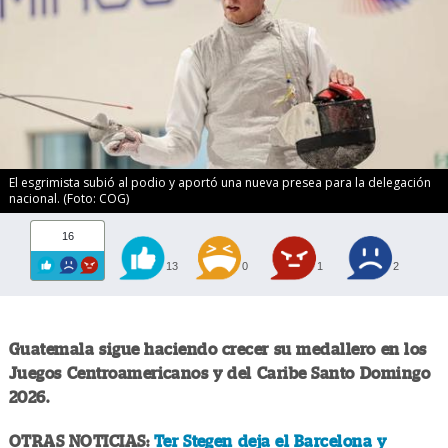
El esgrimista subió al podio y aportó una nueva presea para la delegación
nacional. (Foto: COG)
16
13
0
1
2
Guatemala sigue haciendo crecer su medallero en los
Juegos Centroamericanos y del Caribe Santo Domingo
2026.
OTRAS NOTICIAS:
Ter Stegen deja el Barcelona y