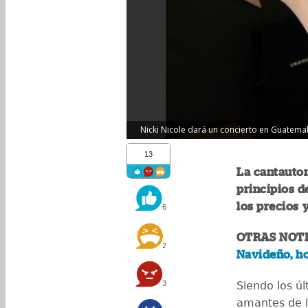
Nicki Nicole dará un concierto en Guatemal
13
La cantautor
principios d
los precios 
6
OTRAS NOTI
2
Navideño, h
3
Siendo los ú
amantes de l