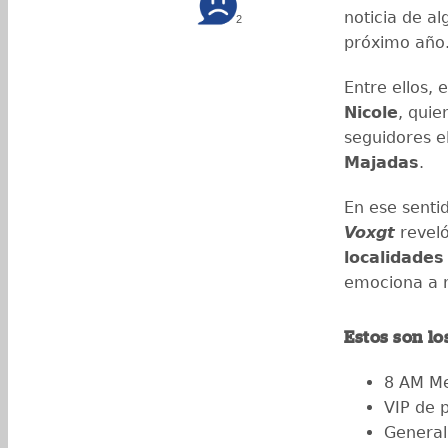
noticia de a
2
próximo año
Entre ellos,
Nicole
, quie
seguidores e
Majadas
.
En ese senti
Voxgt
reveló
localidades
emociona a 
Estos son lo
8 AM M
VIP de 
General