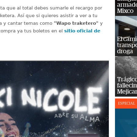
armado
a que al total debes sumarle el recargo por
Mixco
cketera. Así que si quieres asistir a ver a tu
ita y cantar temas como
"Wapo traketero"
y
ompra ya tus boletos en el
sitio oficial de
El cam
transp
droga
Trágico
falleci
Mejica
ESPECIAL