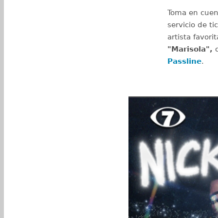
Toma en cuent
servicio de ti
artista favor
"Marisola",
c
Passline
.