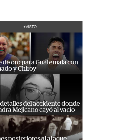
+VISTO
e de oro para Guatemala con
ado y Chiroy
detalles del accidente donde
dra Mejicano cayó al vacío
s posteriores al ataque