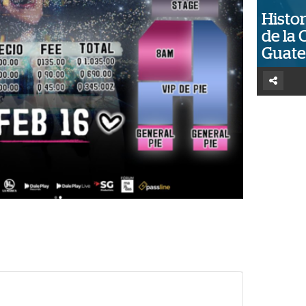
Histor
de la 
Guat