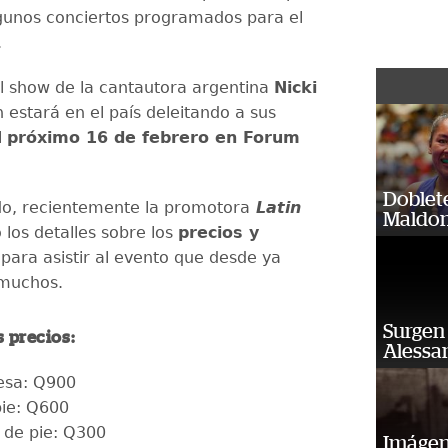
lgunos conciertos programados para el
.
 el show de la cantautora argentina
Nicki
n estará en el país deleitando a sus
l
próximo 16 de febrero en Forum
Doblet
do, recientemente la promotora
Latin
Maldon
 los detalles sobre los
precios y
para asistir al evento que desde ya
muchos.
Surgen 
s precios:
Alessan
esa: Q900
pie: Q600
 de pie: Q300
Imágene