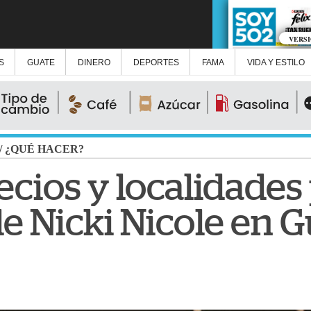
VERS
S
GUATE
DINERO
DEPORTES
FAMA
VIDA Y ESTILO
/
¿QUÉ HACER?
cios y localidades 
de Nicki Nicole en 