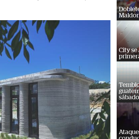
Doblet
Maldon
City se
primera
Temblor
guatem
sábad
Ataque
conduct