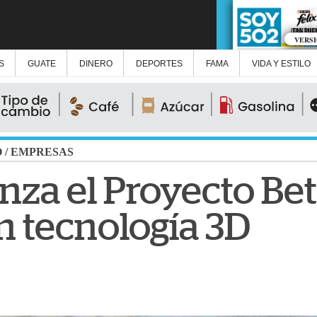
VERS
S
GUATE
DINERO
DEPORTES
FAMA
VIDA Y ESTILO
O
/
EMPRESAS
nza el Proyecto Bet
n tecnología 3D