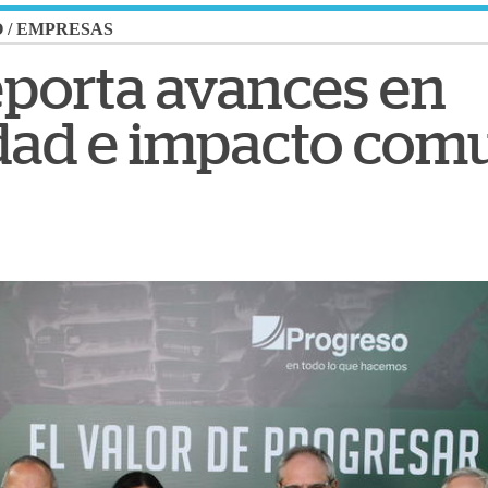
O
/
EMPRESAS
eporta avances en
idad e impacto com