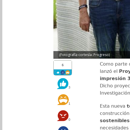
(Fotografía cortesía: Progreso)
Como parte 
6
lanzó el
Pro
impresión 
Dicho proyec
3
Investigació
1
Esta nueva
t
construcció
0
sostenibles
necesidades h