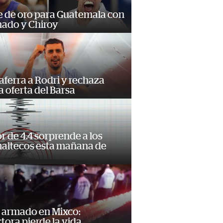
e de oro para Guatemala con
ado y Chiroy
 aferra a Rodri y rechaza
 oferta del Barsa
 de 4.4 sorprende a los
altecos esta mañana de
o
 armado en Mixco:
ora pierde la vida