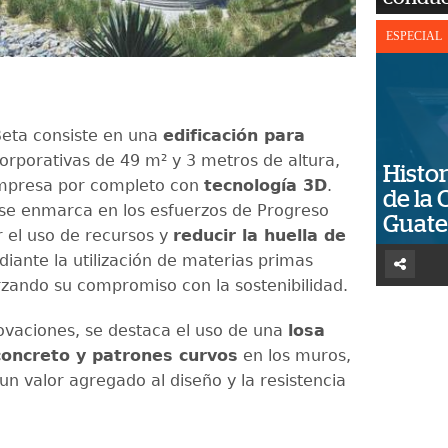
ESPECIAL
Beta consiste en una
edificación para
orporativas de 49 m² y 3 metros de altura,
Histor
impresa por completo con
tecnología 3D
.
de la 
se enmarca en los esfuerzos de Progreso
Guat
r el uso de recursos y
reducir la huella de
iante la utilización de materias primas
orzando su compromiso con la sostenibilidad.
novaciones, se destaca el uso de una
losa
concreto y patrones curvos
en los muros,
un valor agregado al diseño y la resistencia