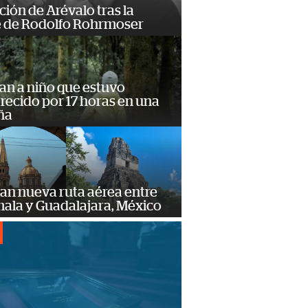
ción de Arévalo tras la
 de Rodolfo Rohrmoser
an a niño que estuvo
ecido por 17 horas en una
ña
an nueva ruta aérea entre
ala y Guadalajara, México