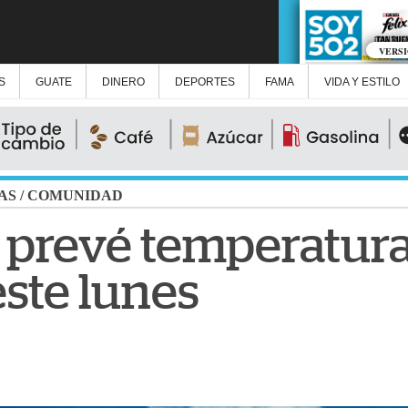
VERS
S
GUATE
DINERO
DEPORTES
FAMA
VIDA Y ESTILO
AS
/
COMUNIDAD
prevé temperatura
este lunes