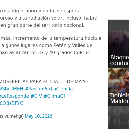
ormación proporcionada, se espera
roso y alta radiación solar, incluso, habrá
n gran parte del territorio nacional.
más, incremento de la temperatura hacia el
 algunos lugares como Petén y Valles de
ían alcanzar los 37 y 40 grados Celsius.
Ataque
conduct
OSFÉRICAS PARA EL DÍA 11 DE MAYO
NSIVUMEH
#PasiónPorLaCiencia
Doblet
eLeResponde
#CIV
#ClimaGT
Maldon
9v0O8sBFYG
sivumehgt)
May 10, 2026