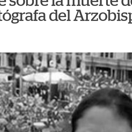
be sobre la muerte
otógrafa del Arzobi