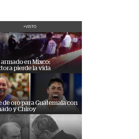
+VISTO
 armado en Mixco:
ora pierde la vida
e de oro para Guatemala con
ado y Chiroy