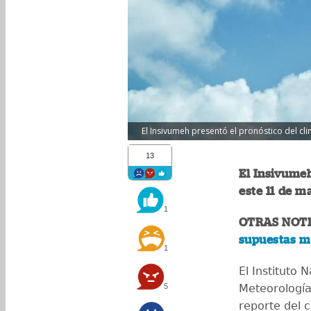
El Insivumeh presentó el pronóstico del c
13
El Insivumeh
este 11 de ma
1
OTRAS NOTI
supuestas mu
1
El Instituto 
5
Meteorología
reporte del 