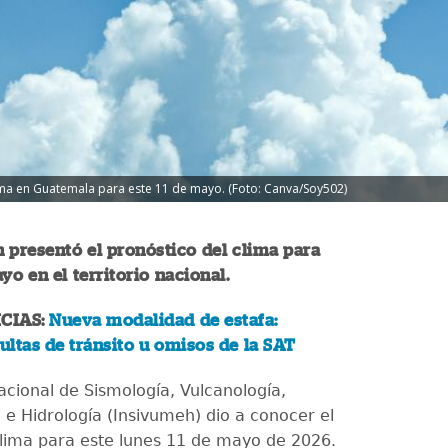
lima en Guatemala para este 11 de mayo. (Foto: Canva/Soy502)
 presentó el pronóstico del clima para
yo en el territorio nacional.
CIAS:
Nueva modalidad de estafa:
ltas de tránsito u omisos de la SAT
Nacional de Sismología, Vulcanología,
 e Hidrología (Insivumeh) dio a conocer el
clima para este lunes 11 de mayo de 2026.