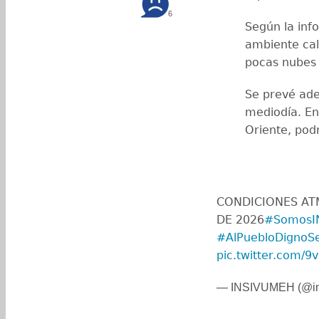
6
Según la inf
ambiente calu
pocas nubes e
Se prevé ade
mediodía. En
Oriente, podr
CONDICIONES ATM
DE 2026
#SomosI
#AlPuebloDignoS
pic.twitter.com/
— INSIVUMEH (@in