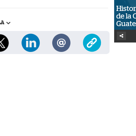
Histor
de la 
Guat
LA