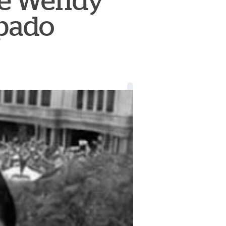
 de Wendy
spado