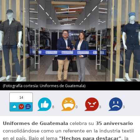
(Fotografía cortesía: Uniformes de Guatemala)
14
8
0
3
3
Uniformes de Guatemala
celebra su
35 aniversario
consolidándose como un referente en la industria textil
en el país. Bajo el lema
"Hechos para destacar"
, la