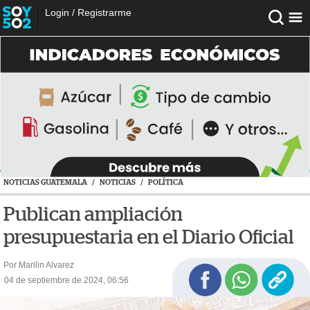
Login
/
Registrarme
NOTICIAS GUATEMALA
/
NOTICIAS
/
POLÍTICA
Publican ampliación
presupuestaria en el Diario Oficial
Por Marilin Alvarez
04 de septiembre de 2024, 06:56