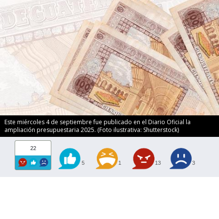
Este miércoles 4 de septiembre fue publicado en el Diario Oficial la
ampliación presupuestaria 2025. (Foto ilustrativa: Shutterstock)
22
5
1
13
3