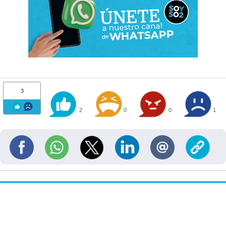
3
2
0
0
1