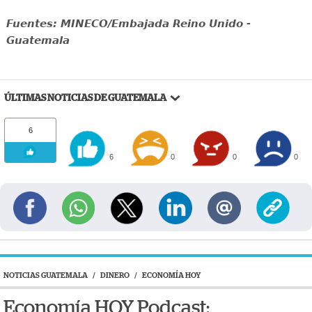
Fuentes: MINECO/Embajada Reino Unido -
Guatemala
ÚLTIMAS NOTICIAS DE GUATEMALA
6
6
0
0
0
NOTICIAS GUATEMALA
/
DINERO
/
ECONOMÍA HOY
Economía HOY Podcast: