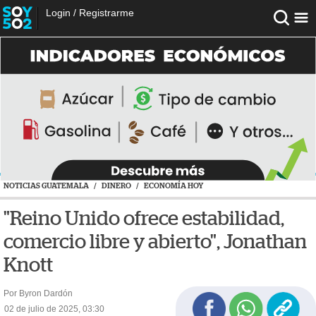
Login
/
Registrarme
NOTICIAS GUATEMALA
/
DINERO
/
ECONOMÍA HOY
"Reino Unido ofrece estabilidad,
comercio libre y abierto", Jonathan
Knott
Por Byron Dardón
02 de julio de 2025, 03:30