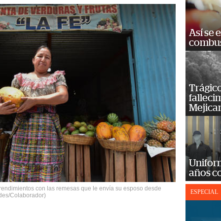
Así se 
combus
Trágico
falleci
Mejica
Unifor
años c
endimientos con las remesas que le envía su esposo desde
ESPECIAL
edes/Colaborador)