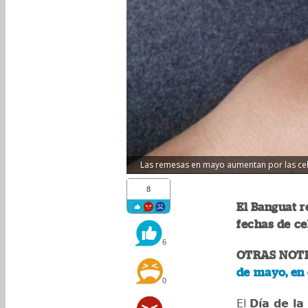
Las remesas en mayo aumentan por las cele
8
El Banguat r
fechas de ce
6
OTRAS NOTI
de mayo, en 
0
El
Día de l