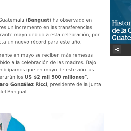
Guatemala (
Banguat
) ha observado en
Histor
res un incremento en las transferencias
de la 
urante mayo debido a esta celebración, por
Guat
cta un nuevo récord para este año.
lmente en mayo se reciben más remesas
ebido a la celebración de las madres. Bajo
anticipamos que en mayo de este año las
erarán los
US $2 mil 300 millones
",
aro González Ricci
, presidente de la Junta
del Banguat.