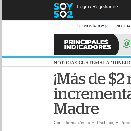
Login
/
Registrarme
ECONOMÍA HOY
NOTICIA
NOTICIAS GUATEMALA
/
DINER
¡Más de $2 
incrementan
Madre
Con información de M. Pacheco, E. Pared