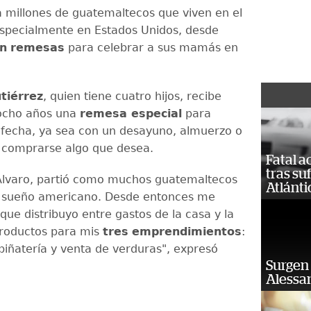
a millones de guatemaltecos que viven en el
especialmente en Estados Unidos, desde
an
remesas
para celebrar a sus mamás en
tiérrez
, quien tiene cuatro hijos, recibe
ocho años una
remesa especial
para
a fecha, ya sea con un desayuno, almuerzo o
 comprarse algo que desea.
Fatal 
tras su
Álvaro, partió como muchos guatemaltecos
Atlánti
l sueño americano. Desde entonces me
que distribuyo entre gastos de la casa y la
roductos para mis
tres
emprendimientos
:
 piñatería y venta de verduras", expresó
Surgen 
Alessan