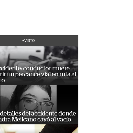
+VISTO
accidente: conductor muere
frir un percance vial en ruta al
co
detalles del accidente donde
dra Mejicano cayó al vacío