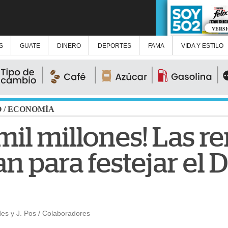
VERS
S
GUATE
DINERO
DEPORTES
FAMA
VIDA Y ESTILO
O
/
ECONOMÍA
mil millones! Las r
 para festejar el D
es y J. Pos / Colaboradores