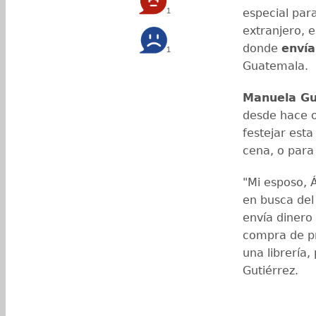
1
especial par
extranjero, 
donde
enví
1
Guatemala.
Manuela Gu
desde hace 
festejar est
cena, o para
"Mi esposo, 
en busca de
envía dinero 
compra de p
una librería,
Gutiérrez.