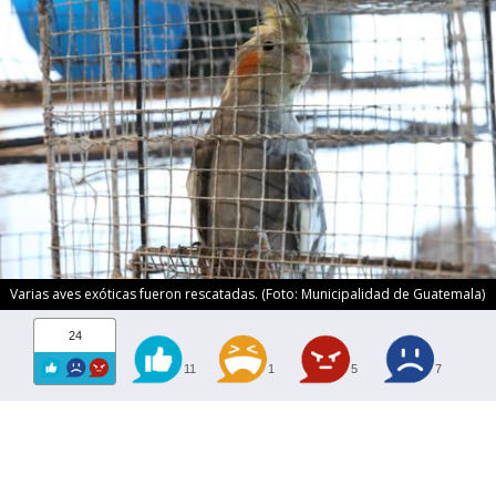
Varias aves exóticas fueron rescatadas. (Foto: Municipalidad de Guatemala)
24
11
1
5
7