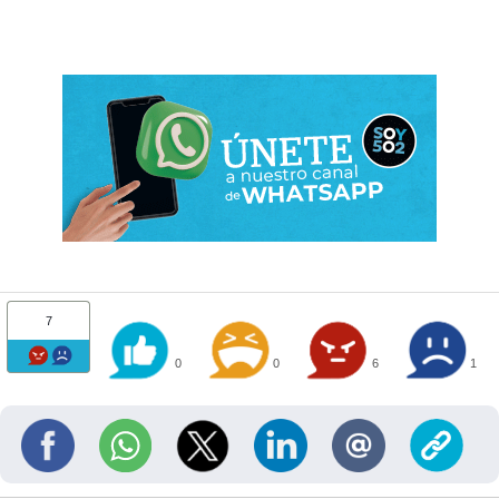
7
0
0
6
1