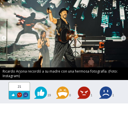
Ricardo Arjona recordó a su madre con una hermosa fotografía. (Foto:
Instagram)
21
19
0
1
1