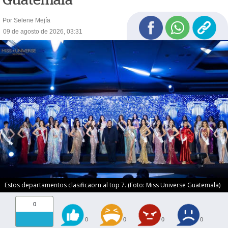
Por Selene Mejía
09 de agosto de 2026, 03:31
Estos departamentos clasificaorn al top 7. (Foto: Miss Universe Guatemala)
0
0
0
0
0