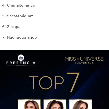
4. Chimaltenango
5. Sacatepéquez
6. Zacapa
7. Huehuetenango