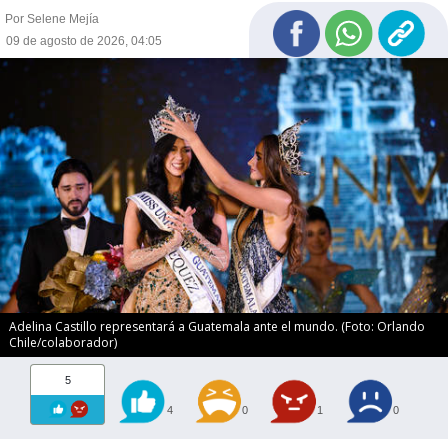
Por Selene Mejía
09 de agosto de 2026, 04:05
Adelina Castillo representará a Guatemala ante el mundo. (Foto: Orlando
Chile/colaborador)
5
4
0
1
0