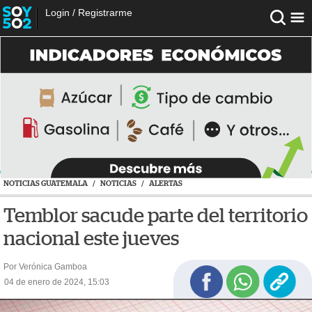
Login
/
Registrarme
NOTICIAS GUATEMALA
/
NOTICIAS
/
ALERTAS
Temblor sacude parte del territorio
nacional este jueves
Por Verónica Gamboa
04 de enero de 2024, 15:03