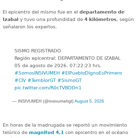
El epicentro del mismo fue en el
departamento de
Izabal
y tuvo una profundidad de
4 kilómetros
, según
señalaron los expertos.
SISMO REGISTRADO
Región epicentral: DEPARTAMENTO DE IZABAL
05 de agosto de 2026. 07:22:23 hrs.
#SomosINSIVUMEH
#ElPuebloDignoEsPrimero
#CIV
#TemblorGT
#SismoGT
pic.twitter.com/R0cTVBDDn1
— INSIVUMEH (@insivumehgt)
August 5, 2026
En horas de la madrugada se reportó un movimiento
telúrico de
magnitud 4.1
con epicentro en el océano