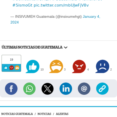
#SismoGt
pic.twitter.com/mbUJwFjV8v
— INSIVUMEH Guatemala (@insivumehgt)
January 4,
2024
ÚLTIMAS NOTICIAS DE GUATEMALA
19
10
3
4
2
NOTICIAS GUATEMALA
/
NOTICIAS
/
ALERTAS