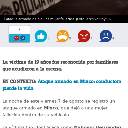
El ataque armado dejó a una mujer fallecida. (Foto: Archivo/Soy502)
8
0
0
4
4
La víctima de 19 años fue reconocida por familiares
que acudieron a la escena.
EN CONTEXTO:
Ataque armado en Mixco: conductora
pierde la vida
La noche de este viernes 7 de agosto se registró un
ataque armado en
Mixco
, que dejó a una mujer
fallecida dentro de su vehículo.
La víctima fue identificada como
Nahomy Hernández,