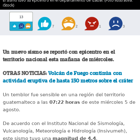
El sismo tuvo su epicentro en el departamento de Izabal. (Foto ilustrativa:
iStock)
13
7
2
1
3
Un nuevo sismo se reportó con epicentro en el
territorio nacional esta mañana de miércoles.
OTRAS NOTICIAS:
Volcán de Fuego continúa con
actividad eruptiva de hasta 150 metros sobre el cráter
Un temblor fue sensible en una región del territorio
guatemalteco a las
07:22 horas
de este miércoles 5 de
agosto.
De acuerdo con el Instituto Nacional de Sismología,
Vulcanología, Meteorología e Hidrología (Insivumeh),
este sismo tuvo una
magnitud de 4.4
.