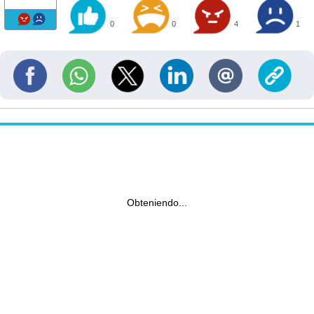
0
0
4
1
Obteniendo...