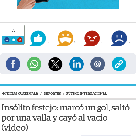
63
2
0
2
59
NOTICIAS GUATEMALA
/
DEPORTES
/
FÚTBOL INTERNACIONAL
Insólito festejo: marcó un gol, saltó
por una valla y cayó al vacío
(video)