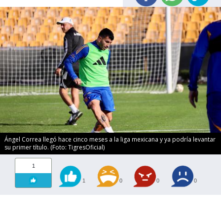
Ángel Correa llegó hace cinco meses a la liga mexicana y ya podría levantar
su primer título. (Foto: TigresOficial)
1
1
0
0
0