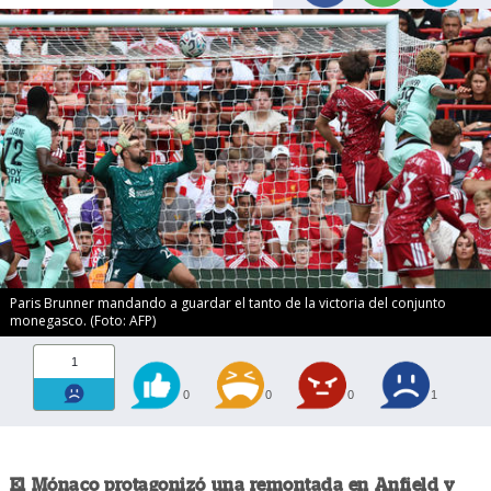
Paris Brunner mandando a guardar el tanto de la victoria del conjunto
monegasco. (Foto: AFP)
1
0
0
0
1
El Mónaco protagonizó una remontada en Anfield y