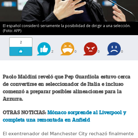
El español consideró seriamente la posibilidad de dirigir a una selección.
(Foto: AFP)
2
2
0
0
0
Paolo Maldini reveló que Pep Guardiola estuvo cerca
de convertirse en seleccionador de Italia e incluso
comenzó a preparar posibles alineaciones para la
Azzurra.
OTRAS NOTICIAS:
Mónaco sorprende al Liverpool y
completa una remontada en Anfield
El exentrenador del Manchester City rechazó finalmente