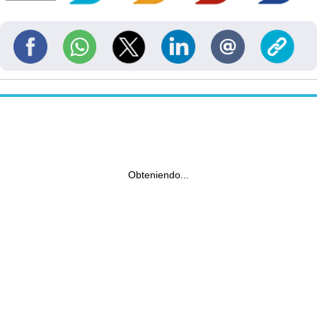
Obteniendo...