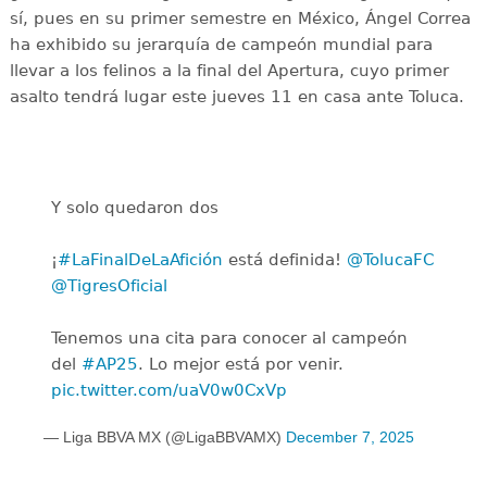
sí, pues en su primer semestre en México, Ángel Correa
ha exhibido su jerarquía de campeón mundial para
llevar a los felinos a la final del Apertura, cuyo primer
asalto tendrá lugar este jueves 11 en casa ante Toluca.
Y solo quedaron dos
¡
#LaFinalDeLaAfición
está definida!
@TolucaFC
@TigresOficial
Tenemos una cita para conocer al campeón
del
#AP25
. Lo mejor está por venir.
pic.twitter.com/uaV0w0CxVp
— Liga BBVA MX (@LigaBBVAMX)
December 7, 2025