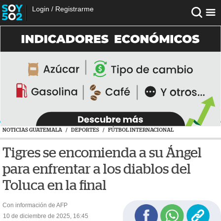
Login
/
Registrarme
NOTICIAS GUATEMALA
/
DEPORTES
/
FÚTBOL INTERNACIONAL
Tigres se encomienda a su Ángel
para enfrentar a los diablos del
Toluca en la final
Con información de AFP
10 de diciembre de 2025, 16:45