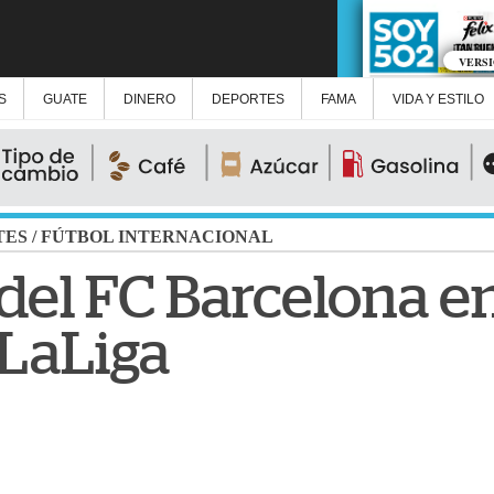
VERS
S
GUATE
DINERO
DEPORTES
FAMA
VIDA Y ESTILO
TES
/
FÚTBOL INTERNACIONAL
9 del FC Barcelona en
 LaLiga