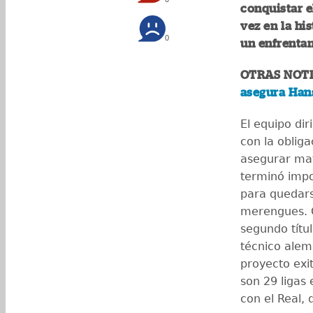
conquistar el
vez en la hi
0
un enfrentam
OTRAS NOTI
asegura Hans
El equipo dir
con la oblig
asegurar ma
terminó impo
para quedarse
merengues. C
segundo títu
técnico alem
proyecto exi
son 29 ligas 
con el Real,