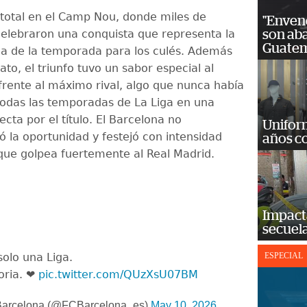
e total en el Camp Nou, donde miles de
"Enven
celebraron una conquista que representa la
son ab
Guatem
a de la temporada para los culés. Además
o, el triunfo tuvo un sabor especial al
frente al máximo rival, algo que nunca había
todas las temporadas de La Liga en una
recta por el título. El Barcelona no
Unifor
 la oportunidad y festejó con intensidad
años c
 que golpea fuertemente al Real Madrid.
Impact
secuela
solo una Liga.
ESPECIAL
oria. ❤️
pic.twitter.com/QUzXsU07BM
arcelona (@FCBarcelona_es)
May 10, 2026