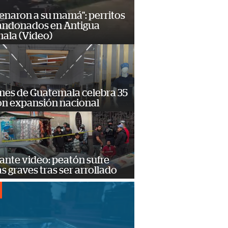
enaron a su mamá": perritos
andonados en Antigua
ala (Video)
mes de Guatemala celebra 35
on expansión nacional
ante video: peatón sufre
s graves tras ser arrollado