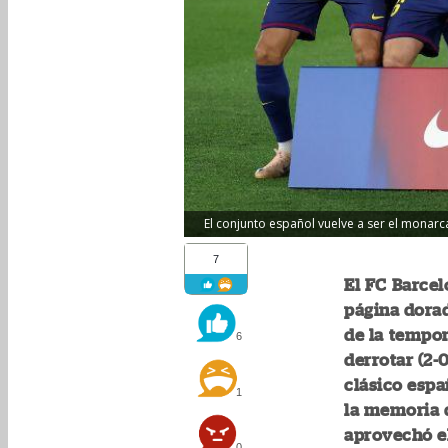
El conjunto español vuelve a ser el monarc
7
El FC Barcel
página dora
de la tempor
6
derrotar (2-0
clásico esp
1
la memoria d
aprovechó e
0