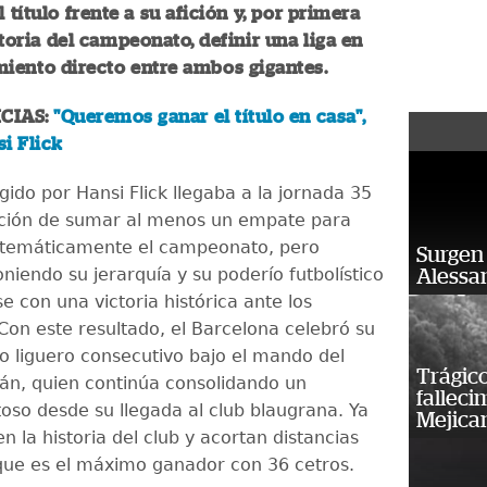
 título frente a su afición y, por primera
storia del campeonato, definir una liga en
iento directo entre ambos gigantes.
CIAS:
"Queremos ganar el título en casa",
i Flick
igido por Hansi Flick llegaba a la jornada 35
ación de sumar al menos un empate para
temáticamente el campeonato, pero
Surgen 
niendo su jerarquía y su poderío futbolístico
Alessan
 con una victoria histórica ante los
on este resultado, el Barcelona celebró su
lo liguero consecutivo bajo el mando del
Trágico
án, quien continúa consolidando un
falleci
toso desde su llegada al club blaugrana. Ya
Mejica
en la historia del club y acortan distancias
 que es el máximo ganador con 36 cetros.