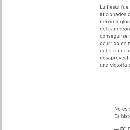
La fiesta fu
aficionados 
máxima glori
del campeonat
conseguirse 
ocurrido en 
definición di
desaprovechó
una victoria
No es 
Es hist
— FC B