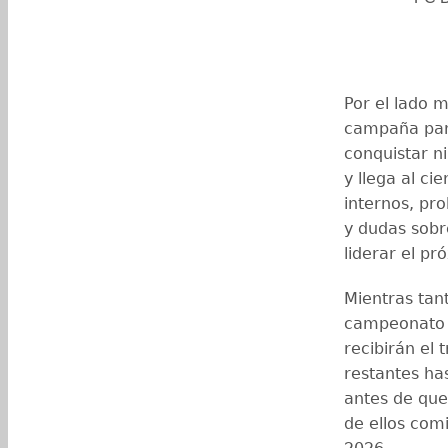
Por el lado m
campaña para
conquistar n
y llega al ci
internos, pr
y dudas sobr
liderar el pr
Mientras tant
campeonato 
recibirán el 
restantes ha
antes de que
de ellos com