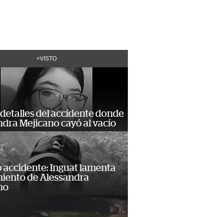
+VISTO
detalles del accidente donde
dra Mejicano cayó al vacío
 accidente: Inguat lamenta
miento de Alessandra
no