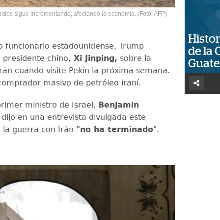
nidos sigue incrementando, afectando la economía. (Foto: AFP)
Histor
o funcionario estadounidense, Trump
de la 
 presidente chino,
Xi Jinping,
sobre la
Guat
Irán cuando visite Pekín la próxima semana.
comprador masivo de petróleo iraní.
primer ministro de Israel,
Benjamin
, dijo en una entrevista divulgada este
la guerra con Irán
"no ha terminado
".