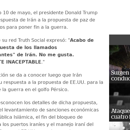
 10 de mayo, el presidente Donald Trump
espuesta de Irán a la propuesta de paz de
os para poner fin a la guerra.
 su red Truth Social expresó: "
Acabo de
puesta de los llamados
ntes" de Irán. No me gusta.
E INACEPTABLE
."
Surgen 
ción se da a conocer luego que Irán
conduc
u respuesta a la propuesta de EE.UU. para la
 la guerra en el golfo Pérsico.
esconocen los detalles de dicha propuesta,
 el levantamiento de sanciones económicas
Ataque
cuatro 
blica Islámica, el fin del bloqueo de
los puertos iraníes y el manejo iraní del