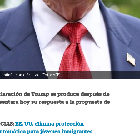
ontinúa con dificultad. (Foto: AFP)
claración de Trump se produce después de
sentara hoy su respuesta a la propuesta de
CIAS:
EE. UU. elimina protección
automática para jóvenes inmigrantes