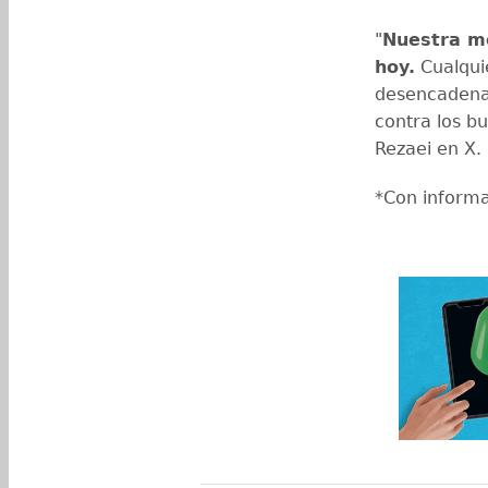
"
Nuestra mo
hoy.
Cualqui
desencadenar
contra los b
Rezaei en X.
*Con inform