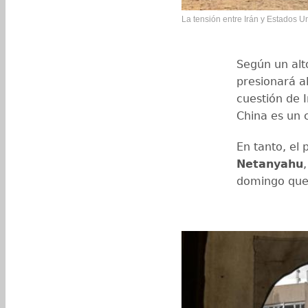
La tensión entre Irán y Estados U
Según un alt
presionará al
cuestión de 
China es un 
En tanto, el 
Netanyahu
domingo que 