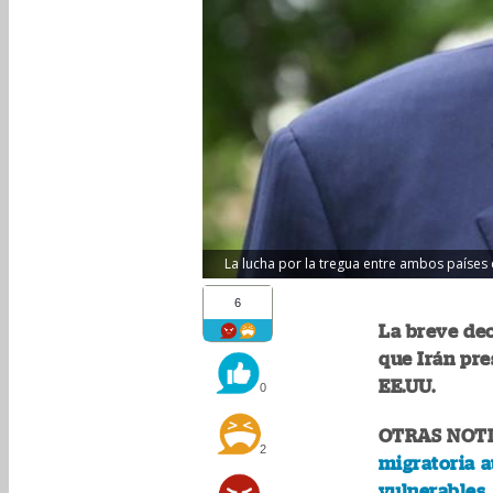
La lucha por la tregua entre ambos países c
6
La breve de
que Irán pre
EE.UU.
0
OTRAS NOTI
2
migratoria 
vulnerables