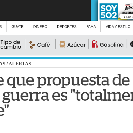
VERS
S
GUATE
DINERO
DEPORTES
FAMA
VIDA Y ESTILO
AS
/
ALERTAS
 que propuesta de 
 guerra es "totalme
e"