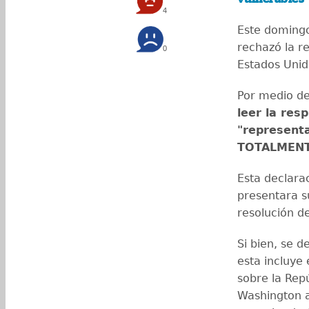
4
Este domingo
rechazó la r
0
Estados Unid
Por medio de
leer la res
"representa
TOTALMENT
Esta declara
presentara s
resolución de
Si bien, se d
esta incluye
sobre la Repú
Washington a 