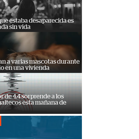
que estaba desaparecida es
ada sin vida
an a varias mascotas durante
io en una vivienda
 de 4.4 sorprende a los
altecos esta mañana de
o