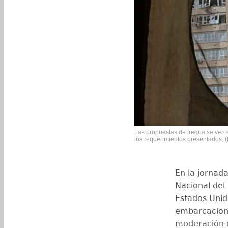
Las propuestas de tregua se ven
los requerimientos presentados. (
En la jornad
Nacional del 
Estados Unid
embarcacione
moderación de