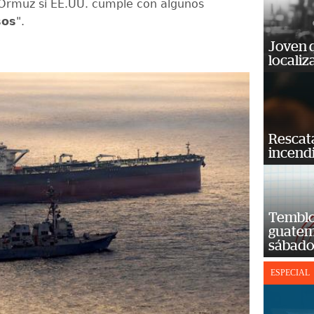
Ormuz si EE.UU. cumple con algunos
sos
".
Joven 
localiz
Rescat
incend
Temblor
guatem
sábad
ESPECIAL