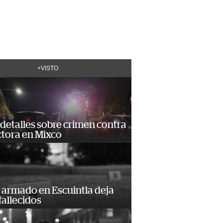
+VISTO
detalles sobre crimen contra
tora en Mixco
 armado en Escuintla deja
fallecidos