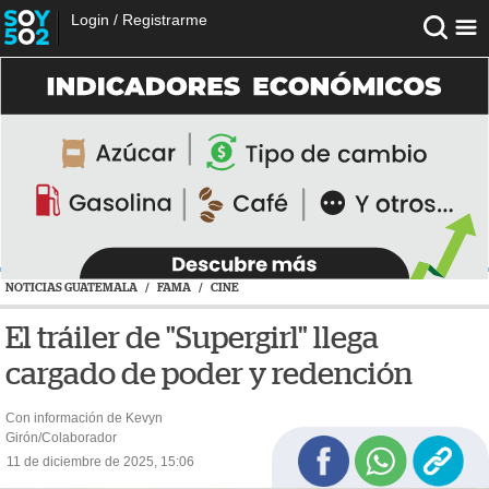
Login
/
Registrarme
NOTICIAS GUATEMALA
/
FAMA
/
CINE
El tráiler de "Supergirl" llega
cargado de poder y redención
Con información de Kevyn
Girón/Colaborador
11 de diciembre de 2025, 15:06