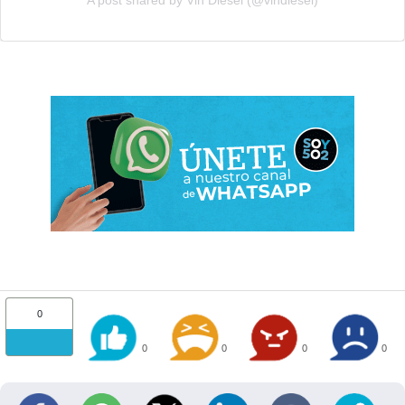
A post shared by Vin Diesel (@vindiesel)
0
0
0
0
0