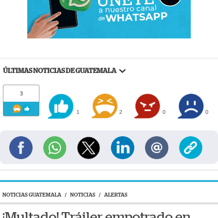
ÚLTIMAS NOTICIAS DE GUATEMALA
3
1
2
0
0
NOTICIAS GUATEMALA
/
NOTICIAS
/
ALERTAS
¡Multado! Tráiler empotrado en