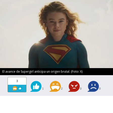
El avance de Supergirl anticipa un origen brutal. (Foto: X)
3
1
2
0
0