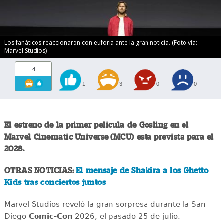
Los fanáticos reaccionaron con euforia ante la gran noticia. (Foto vía:
Marvel Studios)
4
1
3
0
0
El estreno de la primer pelicula de Gosling en el
Marvel Cinematic Universe (MCU) esta prevista para el
2028.
OTRAS NOTICIAS:
El mensaje de Shakira a los Ghetto
Kids tras conciertos juntos
Marvel Studios reveló la gran sorpresa durante la San
Diego
Comic-Con
2026, el pasado 25 de julio.