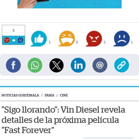
5
1
0
3
1
NOTICIAS GUATEMALA
/
FAMA
/
CINE
"Sigo llorando": Vin Diesel revela
detalles de la próxima película
"Fast Forever"