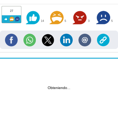
27
14
5
3
5
Obteniendo...