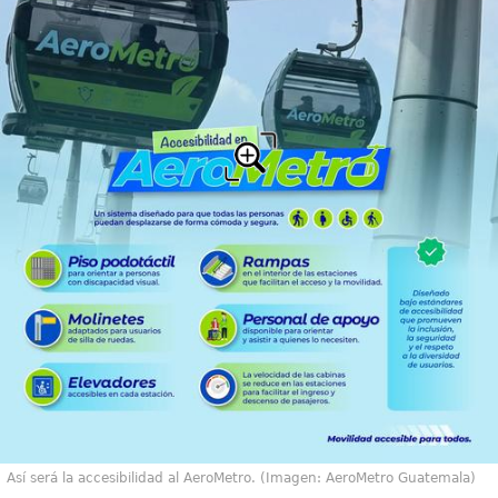
Así será la accesibilidad al AeroMetro. (Imagen: AeroMetro Guatemala)