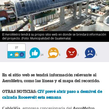
El AeroMetro tendrá su propio sitio web en donde se brindará información
del proyecto. (Foto: Municipalidad de Guatemala)
27
14
5
3
5
En el sitio web se tendrá información relevante al
AeroMetro, como las líneas y el mapa del recorrido.
OTRAS NOTICIAS:
CIV prevé abrir paso a desnivel de
calzada Roosevelt esta semana
CableVía
, empresa concesionaria del
AeroMetro
,