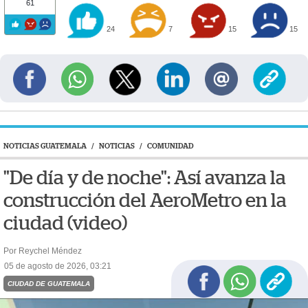
61
24
7
15
15
NOTICIAS GUATEMALA
/
NOTICIAS
/
COMUNIDAD
"De día y de noche": Así avanza la
construcción del AeroMetro en la
ciudad (video)
Por Reychel Méndez
05 de agosto de 2026, 03:21
CIUDAD DE GUATEMALA