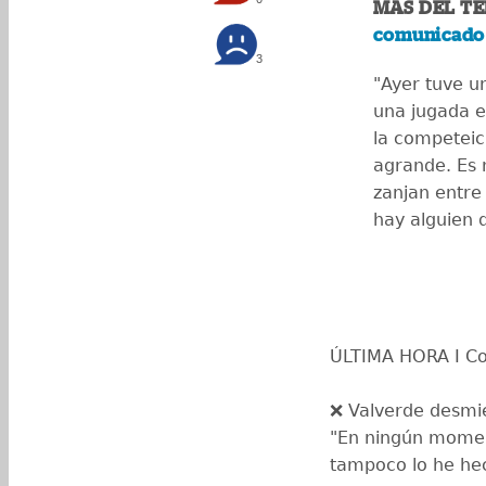
MÁS DEL T
comunicado 
3
"Ayer tuve u
una jugada e
la competeic
agrande. Es 
zanjan entre
hay alguien 
ÚLTIMA HORA I C
❌ Valverde desmi
"En ningún mome
tampoco lo he he