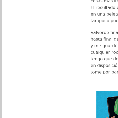
cosas más im
El resultado
en una pelea
tampoco pued
Valverde fin
hasta final 
y me guardé 
cualquier roc
tengo que de
en disposici
tome por par