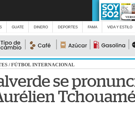
VERS
S
GUATE
DINERO
DEPORTES
FAMA
VIDA Y ESTILO
TES
/
FÚTBOL INTERNACIONAL
alverde se pronunci
Aurélien Tchouamé