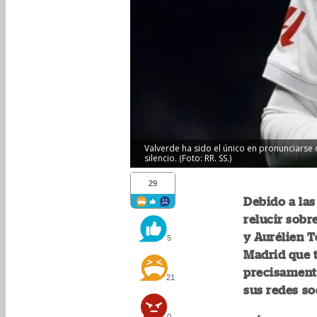
Valverde ha sido el único en pronunciarse
silencio. (Foto: RR. SS.)
29
Debido a las
relucir sobr
y Aurélien T
5
Madrid que t
precisament
21
sus redes so
0