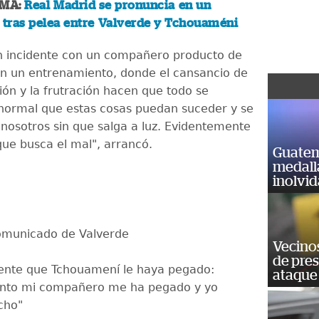
EMA:
Real Madrid se pronuncia en un
tras pelea entre Valverde y Tchouaméni
n incidente con un compañero producto de
n un entrenamiento, donde el cansancio de
ión y la frutración hacen que todo se
normal que estas cosas puedan suceder y se
 nosotros sin que salga a luz. Evidentemente
que busca el mal", arrancó.
Guatem
medall
inolvi
omunicado de Valverde
Vecino
de pre
ente que Tchouamení le haya pegado:
ataque
nto mi compañero me ha pegado y yo
cho"