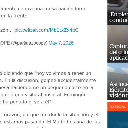
almente contra una mesa haciéndome
¡En ple
en la frente"
conduc
razón…
pic.twitter.com/Mb1txZx4bC
 COPE (@partidazocope)
May 7, 2026
Captur
del cr
aplicac
ó diciendo que "hoy volvimos a tener un
. En la discusión, golpee accidentalmente
Así luc
mesa haciéndome un pequeño corte en la
Ejércit
quirió una visita al hospital. En ningún
visión
ha pegado ni yo a él".
ESPECIAL
 corazón, porque me duele la situación y el
 estamos pasando. El Madrid es una de las