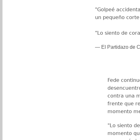
"Golpeé accident
un pequeño corte 
"Lo siento de co
— El Partidazo de
Fede continu
desencuentro
contra una 
frente que re
momento me 
"Lo siento de
momento que