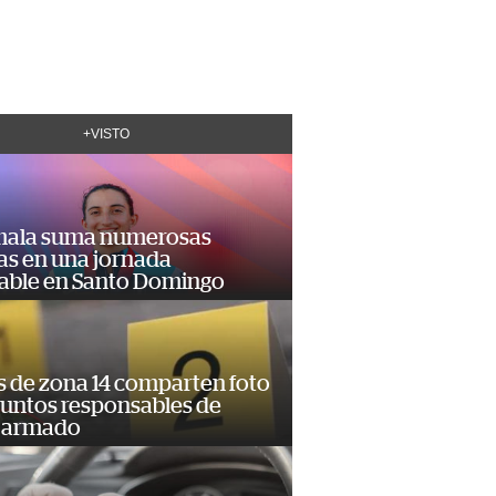
+VISTO
ala suma numerosas
as en una jornada
dable en Santo Domingo
s de zona 14 comparten foto
suntos responsables de
 armado