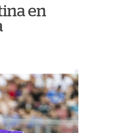
tina en
a