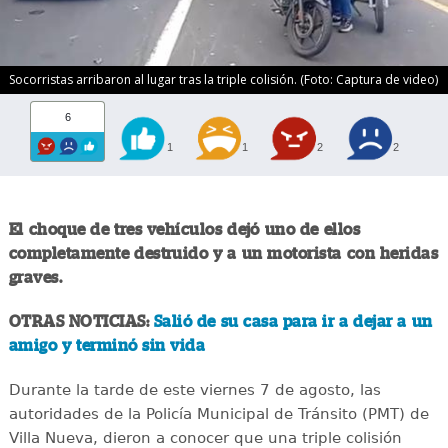
Socorristas arribaron al lugar tras la triple colisión. (Foto: Captura de video)
6
1
1
2
2
El choque de tres vehículos dejó uno de ellos
completamente destruido y a un motorista con heridas
graves.
OTRAS NOTICIAS:
Salió de su casa para ir a dejar a un
amigo y terminó sin vida
Durante la tarde de este viernes 7 de agosto, las
autoridades de la Policía Municipal de Tránsito (PMT) de
Villa Nueva, dieron a conocer que una triple colisión