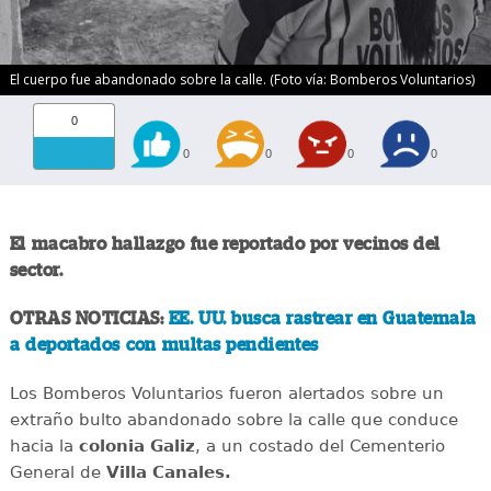
El cuerpo fue abandonado sobre la calle. (Foto vía: Bomberos Voluntarios)
0
0
0
0
0
El macabro hallazgo fue reportado por vecinos del
sector.
OTRAS NOTICIAS:
EE. UU. busca rastrear en Guatemala
a deportados con multas pendientes
Los Bomberos Voluntarios fueron alertados sobre un
extraño bulto abandonado sobre la calle que conduce
hacia la
colonia Galiz
, a un costado del Cementerio
General de
Villa Canales.