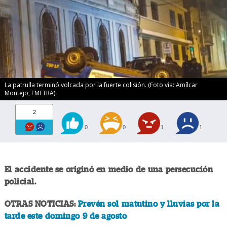
La patrulla terminó volcada por la fuerte colisión. (Foto vía: Amílcar
Montejo, EMETRA)
2
0
0
1
1
El accidente se originó en medio de una persecución
policial.
OTRAS NOTICIAS:
Prevén sol matutino y lluvias por la
tarde este domingo 9 de agosto