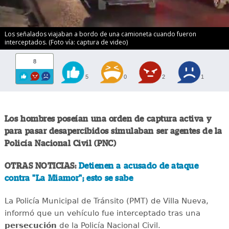
Los señalados viajaban a bordo de una camioneta cuando fueron
interceptados. (Foto vía: captura de video)
8
5
0
2
1
Los hombres poseían una orden de captura activa y
para pasar desapercibidos simulaban ser agentes de la
Policía Nacional Civil (PNC)
OTRAS NOTICIAS:
Detienen a acusado de ataque
contra "La Miamor"; esto se sabe
La Policía Municipal de Tránsito (PMT) de Villa Nueva,
informó que un vehículo fue interceptado tras una
persecución
de la Policía Nacional Civil.