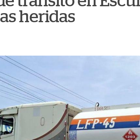
e tránsito en Escui
as heridas