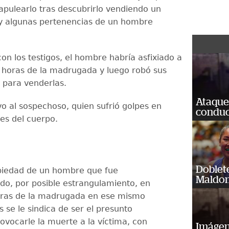
apulearlo tras descubrirlo vendiendo un
 algunas pertenencias de un hombre
on los testigos, el hombre habría asfixiado a
n horas de la madrugada y luego robó sus
 para venderlas.
Ataque
o al sospechoso, quien sufrió golpes en
conduct
tes del cuerpo.
Doblet
opiedad de un hombre que fue
Maldon
ido, por posible estrangulamiento, en
horas de la madrugada en ese mismo
 se le sindica de ser el presunto
ovocarle la muerte a la víctima, con
Imágene