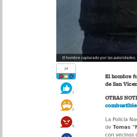
El hombre capturado por las autoridades. 
14
El hombre f
de San Vicen
1
OTRAS NOTI
combustible
2
La Policía Na
9
de
Tomas "
con vecinos 