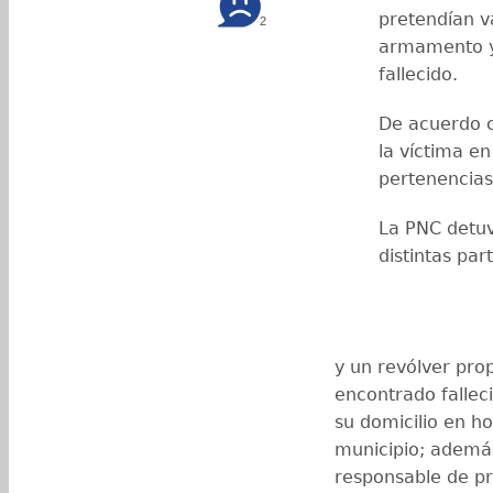
pretendían v
2
armamento y
fallecido.
De acuerdo c
la víctima e
pertenencias
La PNC detuv
distintas par
y un revólver pr
encontrado fallec
su domicilio en 
municipio; además
responsable de pr