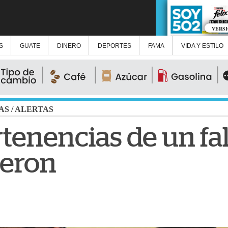
VERS
S
GUATE
DINERO
DEPORTES
FAMA
VIDA Y ESTILO
AS
/
ALERTAS
tenencias de un fal
ieron