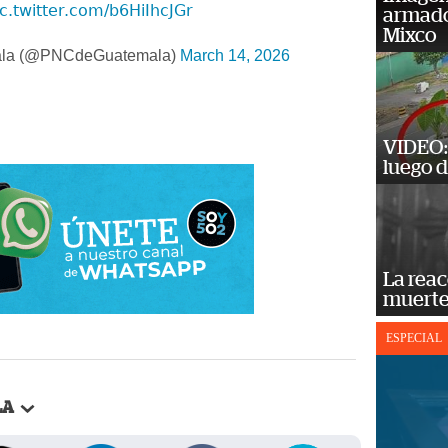
ic.twitter.com/b6HiIhcJGr
armado
Mixco
la (@PNCdeGuatemala)
March 14, 2026
VIDEO: 
luego d
La reac
muerte
ESPECIAL
LA