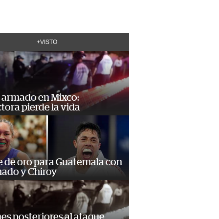
+VISTO
 armado en Mixco:
ora pierde la vida
e de oro para Guatemala con
ado y Chiroy
s posteriores al ataque