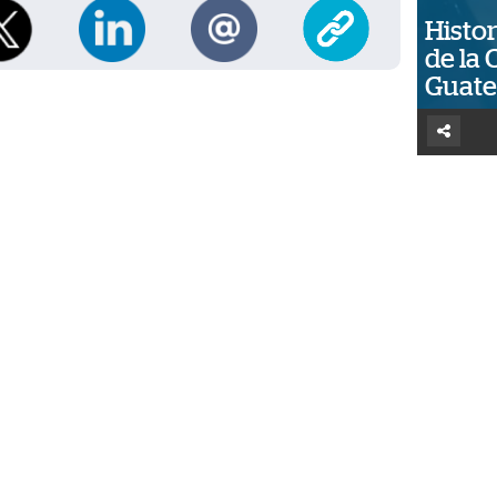
Histor
de la 
Guat