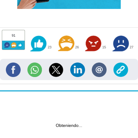
91
23
26
15
27
Obteniendo...