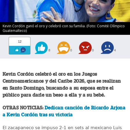
Kevin Cordón ganó el oro y celebró con su familia. (Foto: Comité Olímpico
Guatemalteco)
12
8
0
0
4
Kevin Cordón celebró el oro en los Juegos
Centroamericanos y del Caribe 2026, que se realizan
en Santo Domingo, buscando a su esposa entre el
público para darle un beso a ella y a su bebé.
OTRAS NOTICIAS:
Dedican canción de Ricardo Arjona
a Kevin Cordón tras su victoria
El zacapaneco se impuso 2-1 en sets al mexicano Luis