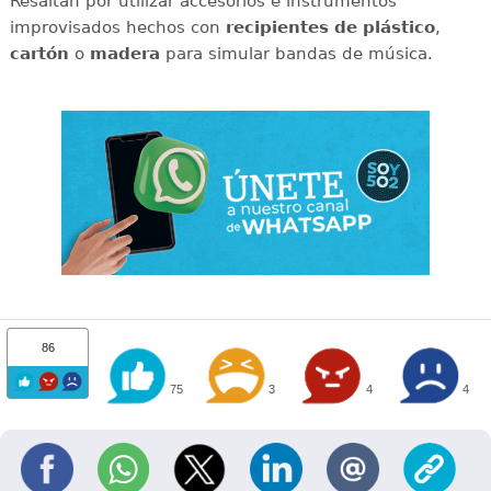
Resaltan por utilizar accesorios e instrumentos
improvisados hechos con
recipientes de plástico
,
cartón
o
madera
para simular bandas de música.
86
75
3
4
4