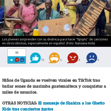
Los jóvenes sorprenden con su destreza para hacer "lipsync" de canciones
en otros idiomas, especialmente en español. (Foto: Nansana Kids)
86
75
3
4
4
Niños de Uganda se vuelven virales en TikTok tras
bailar sones de marimba guatemalteca y conquistar a
miles de usuarios.
OTRAS NOTICIAS:
El mensaje de Shakira a los Ghetto
Kids tras conciertos juntos