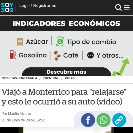
Login
/
Registrarme
NOTICIAS GUATEMALA
/
TRENDING
/
VIRAL
Viajó a Monterrico para "relajarse"
y esto le ocurrió a su auto (video)
Por Marilin Alvarez
27 de junio de 2024, 14:52