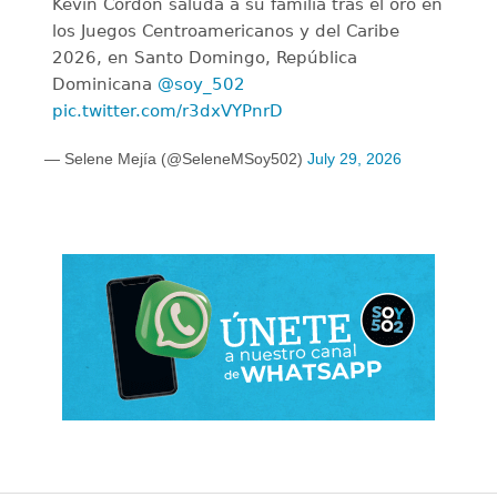
Kevin Cordón saluda a su familia tras el oro en
los Juegos Centroamericanos y del Caribe
2026, en Santo Domingo, República
Dominicana
@soy_502
pic.twitter.com/r3dxVYPnrD
— Selene Mejía (@SeleneMSoy502)
July 29, 2026