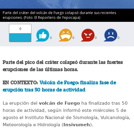
Parte del cráter del volcán de Fuego colapsó durante sus recientes
erupciones. (Foto: El Reportero de Yepocapa)
0
0
0
0
0
Parte del pico del cráter colapsó durante las fuertes
erupciones de las últimas horas.
EN CONTEXTO:
Volcán de Fuego: finaliza fase de
erupción tras 50 horas de actividad
La erupción del
volcán de Fuego
ha finalizado tras 50
horas de actividad, según informó este miércoles 5 de
agosto el Instituto Nacional de Sismología, Vulcanología,
Meteorología e Hidrología (
Insivumeh
).