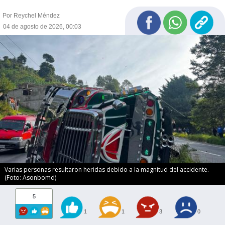
Por Reychel Méndez
04 de agosto de 2026, 00:03
Varias personas resultaron heridas debido a la magnitud del accidente.
(Foto: Asonbomd)
5
1
1
3
0