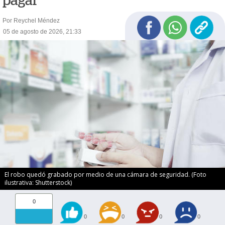
pagar
Por Reychel Méndez
05 de agosto de 2026, 21:33
El robo quedó grabado por medio de una cámara de seguridad. (Foto
ilustrativa: Shutterstock)
0
0
0
0
0