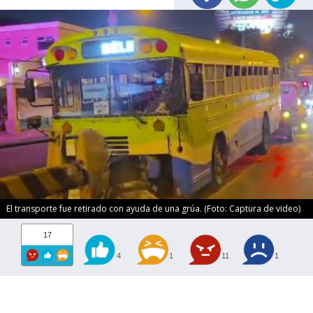
El transporte fue retirado con ayuda de una grúa. (Foto: Captura de video)
17
4
1
11
1