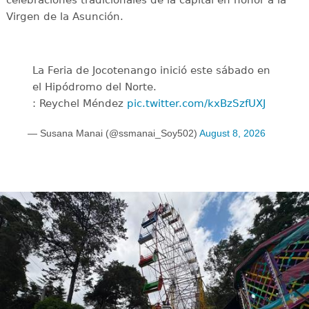
celebraciones tradicionales de la capital en honor a la
Virgen de la Asunción.
La Feria de Jocotenango inició este sábado en
el Hipódromo del Norte.
: Reychel Méndez
pic.twitter.com/kxBzSzfUXJ
— Susana Manai (@ssmanai_Soy502)
August 8, 2026