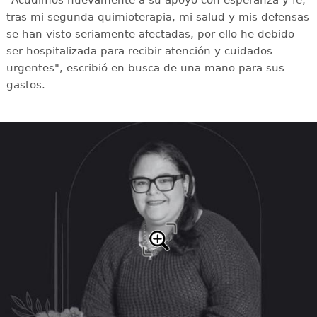
tras mi segunda quimioterapia, mi salud y mis defensas
se han visto seriamente afectadas, por ello he debido
ser hospitalizada para recibir atención y cuidados
urgentes", escribió en busca de una mano para sus
gastos.