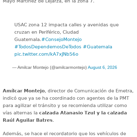
Mayo Martínez de Lejarza, en la zona 7.
USAC zona 12 impacta calles y avenidas que
cruzan en Periférico, Ciudad
Guatemala.
#ConsejoMontejo
#TodosDependemosDeTodos
#Guatemala
pic.twitter.com/kA7xJNbS6o
— Amilcar Montejo (@amilcarmontejo)
August 6, 2026
Amílcar
Montejo
, director de Comunicación de Emetra,
indicó que ya se ha coordinado con agentes de la PMT
para agilizar el tránsito y se recomienda utilizar como
vías alternas la
calzada Atanasio Tzul y la calzada
Raúl Aguilar Batres
.
Además, se hace el recordatorio que los vehículos de