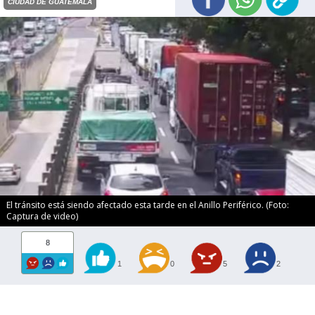
CIUDAD DE GUATEMALA
El tránsito está siendo afectado esta tarde en el Anillo Periférico. (Foto:
Captura de video)
8
1
0
5
2