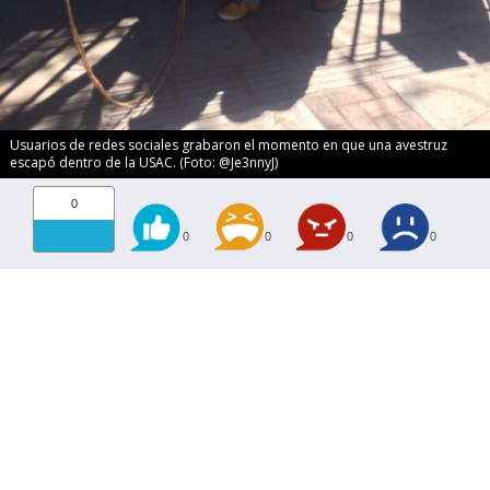
Usuarios de redes sociales grabaron el momento en que una avestruz
escapó dentro de la USAC. (Foto: @Je3nnyJ)
0
0
0
0
0