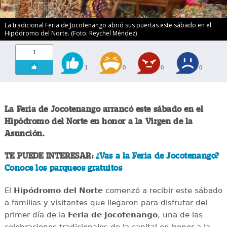
La tradicional Feria de Jocotenango abrió sus puertas este sábado en el
Hipódromo del Norte. (Foto: Reychel Méndez)
1
1
0
0
0
La Feria de Jocotenango arrancó este sábado en el
Hipódromo del Norte en honor a la Virgen de la
Asunción.
TE PUEDE INTERESAR:
¿Vas a la Feria de Jocotenango?
Conoce los parqueos gratuitos
El
Hipódromo del Norte
comenzó a recibir este sábado
a familias y visitantes que llegaron para disfrutar del
primer día de la
Feria de Jocotenango
, una de las