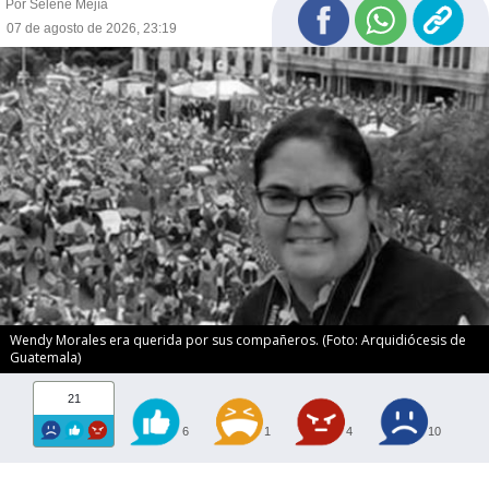
Por Selene Mejía
07 de agosto de 2026, 23:19
Wendy Morales era querida por sus compañeros. (Foto: Arquidiócesis de
Guatemala)
21
6
1
4
10