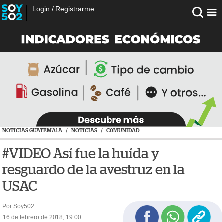
Login
/
Registrarme
NOTICIAS GUATEMALA
/
NOTICIAS
/
COMUNIDAD
#VIDEO Así fue la huída y
resguardo de la avestruz en la
USAC
Por Soy502
16 de febrero de 2018, 19:00