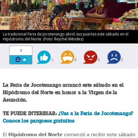
La tradicional Feria de Jocotenango abrió sus puertas este sábado en el
Hipódromo del Norte. (Foto: Reychel Méndez)
3
1
0
0
2
La Feria de Jocotenango arrancó este sábado en el
Hipódromo del Norte en honor a la Virgen de la
Asunción.
TE PUEDE INTERESAR:
¿Vas a la Feria de Jocotenango?
Conoce los parqueos gratuitos
El
Hipódromo del Norte
comenzó a recibir este sábado