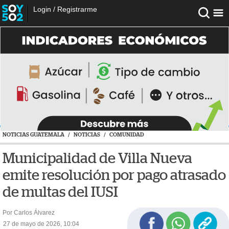
Login
/
Registrarme
NOTICIAS GUATEMALA
/
NOTICIAS
/
COMUNIDAD
Municipalidad de Villa Nueva
emite resolución por pago atrasado
de multas del IUSI
Por Carlos Álvarez
27 de mayo de 2026, 10:04