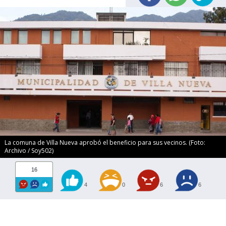
La comuna de Villa Nueva aprobó el beneficio para sus vecinos. (Foto:
Archivo / Soy502)
16
4
0
6
6