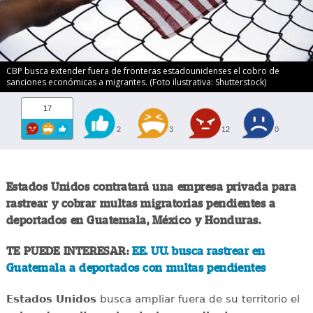
CBP busca extender fuera de fronteras estadounidenses el cobro de
sanciones económicas a migrantes. (Foto ilustrativa: Shutterstock)
17
2
3
12
0
Estados Unidos contratará una empresa privada para
rastrear y cobrar multas migratorias pendientes a
deportados en Guatemala, México y Honduras.
TE PUEDE INTERESAR:
EE. UU. busca rastrear en
Guatemala a deportados con multas pendientes
Estados Unidos
busca ampliar fuera de su territorio el