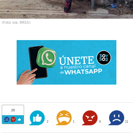
(Foto vía: RRSS)
20
2
1
6
11