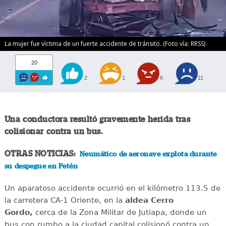
La mujer fue víctima de un fuerte accidente de tránsito. (Foto vía: RRSS)
20
2
1
6
11
Una conductora resultó gravemente herida tras
colisionar contra un bus.
OTRAS NOTICIAS:
Neumático de aeronave explota durante
su despegue en Petén
Un aparatoso accidente ocurrió en el kilómetro 113.5 de
la carretera CA-1 Oriente, en la
aldea Cerro
Gordo,
cerca de la Zona Militar de Jutiapa, donde un
bus con rumbo a la ciudad capital colisionó contra un