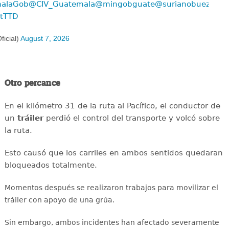
alaGob
@CIV_Guatemala
@mingobguate
@surianobuezo
BtTTD
icial)
August 7, 2026
Otro percance
En el kilómetro 31 de la ruta al Pacífico, el conductor de
un
tráiler
perdió el control del transporte y volcó sobre
la ruta.
Esto causó que los carriles en ambos sentidos quedaran
bloqueados totalmente.
Momentos después se realizaron trabajos para movilizar el
tráiler con apoyo de una grúa.
Sin embargo, ambos incidentes han afectado severamente