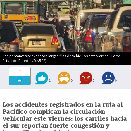
Los percances provocaron largas filas de vehículos este viernes. (Foto:
Estuardo Paredes/Soy502)
1
1
0
0
0
Los accidentes registrados en la ruta al
Pacífico complican la circulación
vehicular este viernes; los carriles hacia
el sur reportan fuerte congestión y