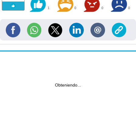
1
0
0
0
Obteniendo...