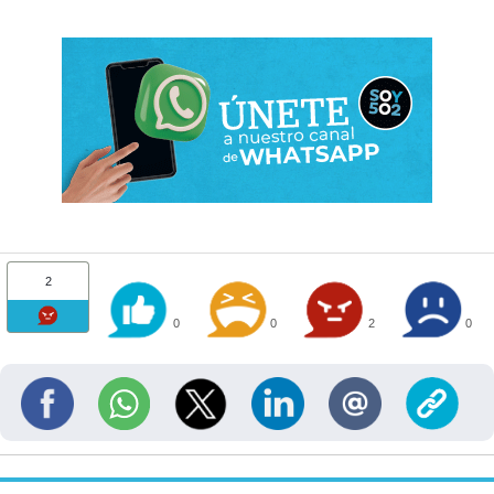
2
0
0
2
0