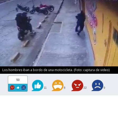
Los hombres iban a bordo de una motocicleta. (Foto: captura de video)
50
11
8
22
9