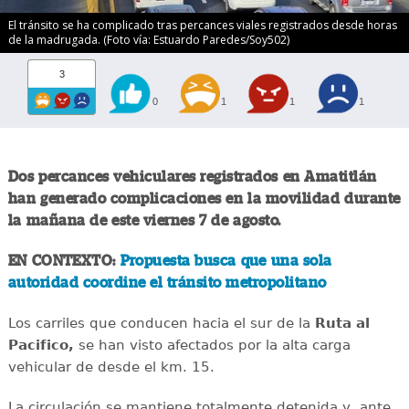
El tránsito se ha complicado tras percances viales registrados desde horas
de la madrugada. (Foto vía: Estuardo Paredes/Soy502)
3
0
1
1
1
Dos percances vehiculares registrados en Amatitlán
han generado complicaciones en la movilidad durante
la mañana de este viernes 7 de agosto.
EN CONTEXTO:
Propuesta busca que una sola
autoridad coordine el tránsito metropolitano
Los carriles que conducen hacia el sur de la
Ruta al
Pacifico,
se han visto afectados por la alta carga
vehicular de desde el km. 15.
La circulación se mantiene totalmente detenida y, ante