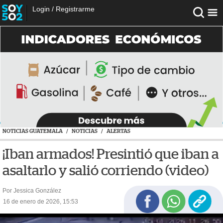
Login
/
Registrarme
NOTICIAS GUATEMALA
/
NOTICIAS
/
ALERTAS
¡Iban armados! Presintió que iban a
asaltarlo y salió corriendo (video)
Por Jessica González
16 de enero de 2026, 15:53