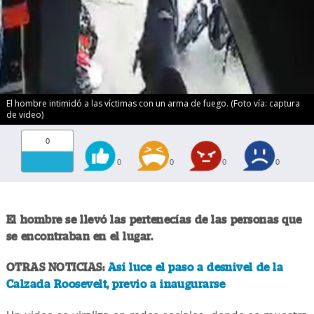
El hombre intimidó a las víctimas con un arma de fuego. (Foto vía: captura
de video)
0
0
0
0
0
El hombre se llevó las pertenecías de las personas que
se encontraban en el lugar.
OTRAS NOTICIAS:
Así luce el paso a desnivel de la
Calzada Roosevelt, previo a inaugurarse