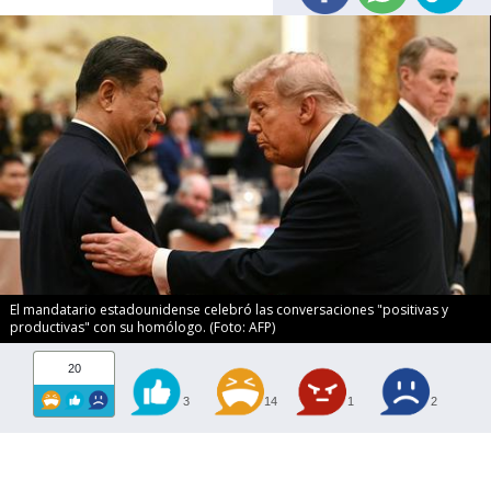
El mandatario estadounidense celebró las conversaciones "positivas y
productivas" con su homólogo. (Foto: AFP)
20
3
14
1
2