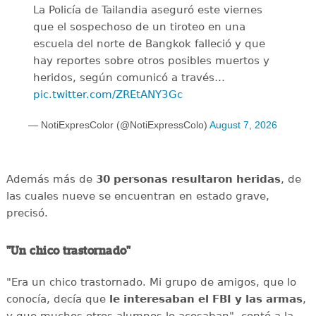
La Policía de Tailandia aseguró este viernes
que el sospechoso de un tiroteo en una
escuela del norte de Bangkok falleció y que
hay reportes sobre otros posibles muertos y
heridos, según comunicó a través…
pic.twitter.com/ZREtANY3Gc
— NotiExpresColor (@NotiExpressColo)
August 7, 2026
Además más de
30 personas resultaron heridas
, de
las cuales nueve se encuentran en estado grave,
precisó.
"Un chico trastornado"
"Era un chico trastornado. Mi grupo de amigos, que lo
conocía, decía que
le interesaban el
FBI y las armas
,
y que muchos otros alumnos lo acosaban", contó a la