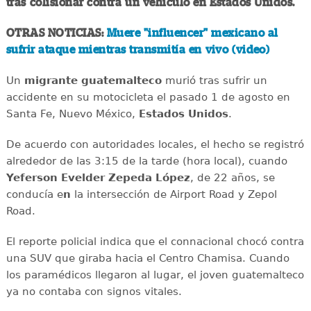
tras colisionar contra un vehículo en Estados Unidos.
OTRAS NOTICIAS:
Muere "influencer" mexicano al
sufrir ataque mientras transmitía en vivo (video)
Un
migrante
guatemalteco
murió tras sufrir un
accidente en su motocicleta el pasado 1 de agosto en
Santa Fe, Nuevo México,
Estados
Unidos
.
De acuerdo con autoridades locales, el hecho se registró
alrededor de las 3:15 de la tarde (hora local), cuando
Yeferson Evelder Zepeda López
, de 22 años, se
conducía e
n
la intersección de Airport Road y Zepol
Road.
El reporte policial indica que el connacional chocó contra
una SUV que giraba hacia el Centro Chamisa. Cuando
los paramédicos llegaron al lugar, el joven guatemalteco
ya no contaba con signos vitales.