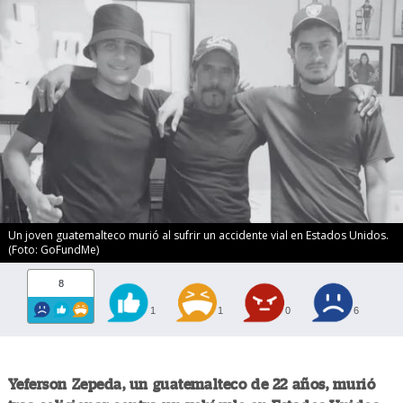
Un joven guatemalteco murió al sufrir un accidente vial en Estados Unidos.
(Foto: GoFundMe)
8
1
1
0
6
Yeferson Zepeda, un guatemalteco de 22 años, murió