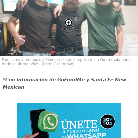
Familiares y amigos de Yeferson esperar repatriarlo a Guatemala para
darle el último adiós. (Foto: GoFundMe)
*Con información de GoFundMe y Santa Fe New
Mexican