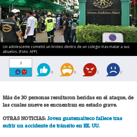
Un adolescente cometió un tiroteo dentro de un colegio tras matar a sus
abuelos. (Foto: AFP)
3
0
0
1
2
Más de 30 personas resultaron heridas en el ataque, de
las cuales nueve se encuentran en estado grave.
OTRAS NOTICIAS:
Joven guatemalteco fallece tras
sufrir un accidente de tránsito en EE. UU.