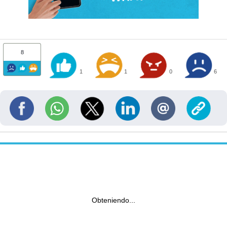
8
1
1
0
6
Obteniendo...