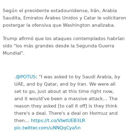
Según el presidente estadounidense, Irán, Arabia
Saudita, Emiratos Árabes Unidos y Catar le solicitaron
postergar la ofensiva que Washington analizaba.
Trump afirmó que los ataques contemplados habrían
sido "los más grandes desde la Segunda Guerra
Mundial".
.
@POTUS
: "I was asked to by Saudi Arabia, by
UAE, and by Qatar, and by Iran. We were all
set to go, just about at this time right now,
and it would've been a massive attack... The
reason they asked [to call it off] is they think
there's a deal. There's a deal on Hormuz and
then…
https://t.co/VlwtUEB3LR
pic.twitter.com/uNNQqCya5n