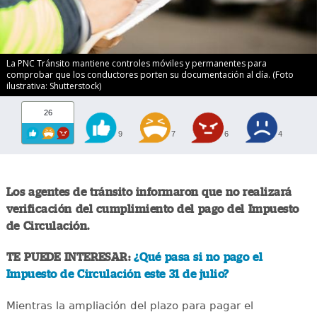
La PNC Tránsito mantiene controles móviles y permanentes para
comprobar que los conductores porten su documentación al día. (Foto
ilustrativa: Shutterstock)
26
9
7
6
4
Los agentes de tránsito informaron que no realizará
verificación del cumplimiento del pago del Impuesto
de Circulación.
TE PUEDE INTERESAR:
¿Qué pasa si no pago el
Impuesto de Circulación este 31 de julio?
Mientras la ampliación del plazo para pagar el