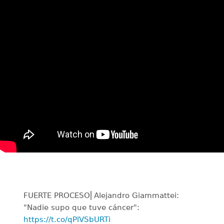
FUERTE PROCESO⎜Alejandro Giammattei:
"Nadie supo que tuve cáncer":
https://t.co/qPlVSbURTi