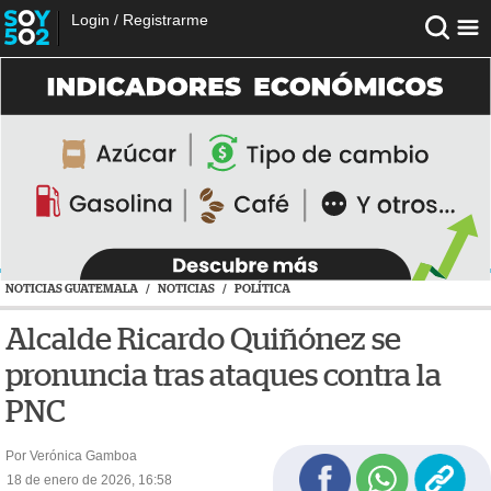
Login
/
Registrarme
NOTICIAS GUATEMALA
/
NOTICIAS
/
POLÍTICA
Alcalde Ricardo Quiñónez se
pronuncia tras ataques contra la
PNC
Por Verónica Gamboa
18 de enero de 2026, 16:58