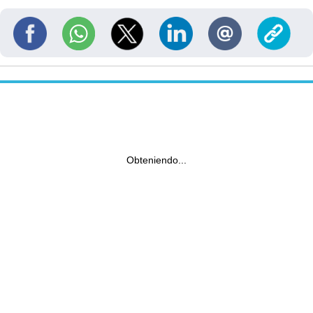
Obteniendo...