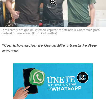
Familiares y amigos de Yeferson esperar repatriarlo a Guatemala para
darle el último adiós. (Foto: GoFundMe)
*Con información de GoFundMe y Santa Fe New
Mexican