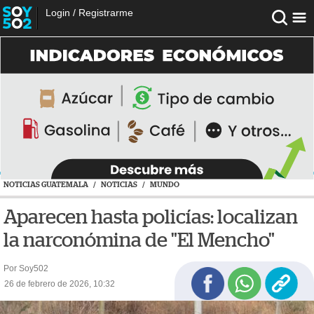
Login
/
Registrarme
NOTICIAS GUATEMALA
/
NOTICIAS
/
MUNDO
Aparecen hasta policías: localizan
la narconómina de "El Mencho"
Por Soy502
26 de febrero de 2026, 10:32