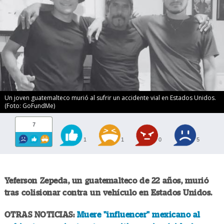
Un joven guatemalteco murió al sufrir un accidente vial en Estados Unidos.
(Foto: GoFundMe)
7
1
1
0
5
Yeferson Zepeda, un guatemalteco de 22 años, murió
tras colisionar contra un vehículo en Estados Unidos.
OTRAS NOTICIAS:
Muere "influencer" mexicano al