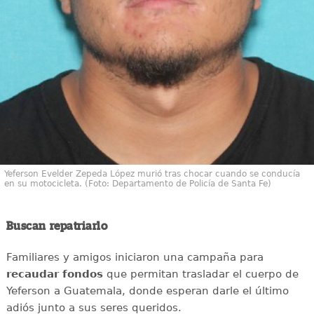
Yeferson Evelder Zepeda López murió tras chocar cuando se conducía
en su motocicleta. (Foto: Departamento de Policía de Santa Fe)
Buscan repatriarlo
Familiares y amigos iniciaron una campaña para
recaudar
fondos
que permitan trasladar el cuerpo de
Yeferson a Guatemala, donde esperan darle el último
adiós junto a sus seres queridos.