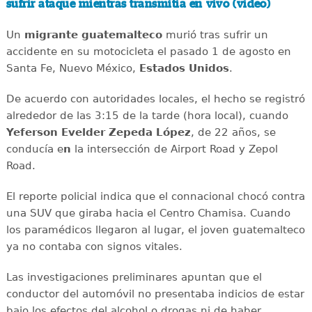
sufrir ataque mientras transmitía en vivo (video)
Un
migrante
guatemalteco
murió tras sufrir un
accidente en su motocicleta el pasado 1 de agosto en
Santa Fe, Nuevo México,
Estados
Unidos
.
De acuerdo con autoridades locales, el hecho se registró
alrededor de las 3:15 de la tarde (hora local), cuando
Yeferson Evelder Zepeda López
, de 22 años, se
conducía e
n
la intersección de Airport Road y Zepol
Road.
El reporte policial indica que el connacional chocó contra
una SUV que giraba hacia el Centro Chamisa. Cuando
los paramédicos llegaron al lugar, el joven guatemalteco
ya no contaba con signos vitales.
Las investigaciones preliminares apuntan que el
conductor del automóvil no presentaba indicios de estar
bajo los efectos del alcohol o drogas ni de haber