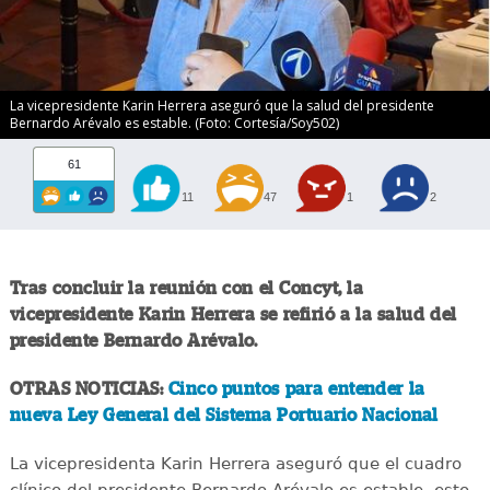
La vicepresidente Karin Herrera aseguró que la salud del presidente
Bernardo Arévalo es estable. (Foto: Cortesía/Soy502)
61
11
47
1
2
Tras concluir la reunión con el Concyt, la
vicepresidente Karin Herrera se refirió a la salud del
presidente Bernardo Arévalo.
OTRAS NOTICIAS:
Cinco puntos para entender la
nueva Ley General del Sistema Portuario Nacional
La vicepresidenta Karin Herrera aseguró que el cuadro
clínico del presidente Bernardo Arévalo es estable, esto