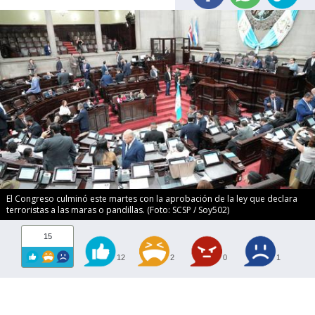
El Congreso culminó este martes con la aprobación de la ley que declara
terroristas a las maras o pandillas. (Foto: SCSP / Soy502)
15
12
2
0
1