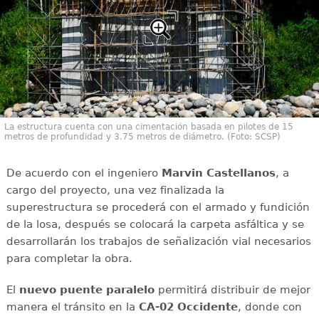
La estructura cuenta con una cimentación basada en pilotes de 15
metros de profundidad y 3.75 metros de diámetro. (Foto: SCSP)
De acuerdo con el ingeniero
Marvin Castellanos
, a
cargo del proyecto, una vez finalizada la
superestructura se procederá con el armado y fundición
de la losa, después se colocará la carpeta asfáltica y se
desarrollarán los trabajos de señalización vial necesarios
para completar la obra.
El
nuevo puente paralelo
permitirá distribuir de mejor
manera el tránsito en la
CA-02 Occidente
, donde con