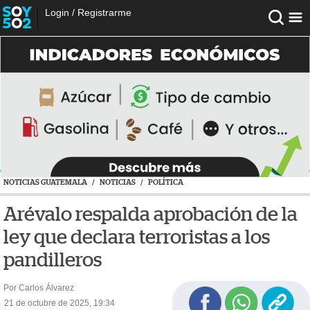
Login
/
Registrarme
NOTICIAS GUATEMALA
/
NOTICIAS
/
POLÍTICA
Arévalo respalda aprobación de la
ley que declara terroristas a los
pandilleros
Por Carlos Álvarez
21 de octubre de 2025, 19:34