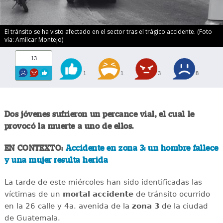
El tránsito se ha visto afectado en el sector tras el trágico accidente. (Foto
vía: Amílcar Montejo)
13
1
1
3
8
Dos jóvenes sufrieron un percance vial, el cual le
provocó la muerte a uno de ellos.
EN CONTEXTO:
Accidente en zona 3: un hombre fallece
y una mujer resulta herida
La tarde de este miércoles han sido identificadas las
víctimas de un
mortal
accidente
de tránsito ocurrido
en la 26 calle y 4a. avenida de la
zona 3
de la ciudad
de Guatemala.