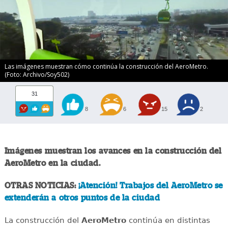
Las imágenes muestran cómo continúa la construcción del AeroMetro.
(Foto: Archivo/Soy502)
31
8
6
15
2
Imágenes muestran los avances en la construcción del
AeroMetro en la ciudad.
OTRAS NOTICIAS:
¡Atención! Trabajos del AeroMetro se
extenderán a otros puntos de la ciudad
La construcción del
AeroMetro
continúa en distintas