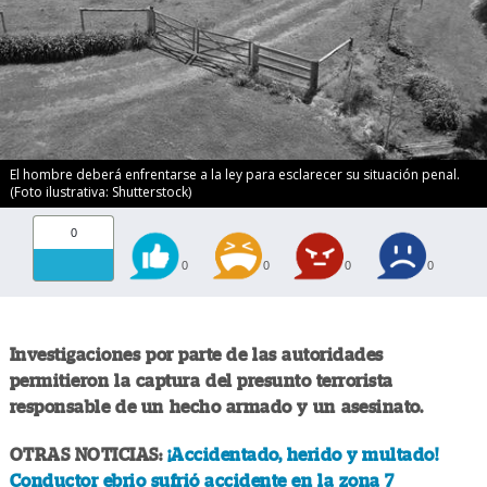
El hombre deberá enfrentarse a la ley para esclarecer su situación penal.
(Foto ilustrativa: Shutterstock)
0
0
0
0
0
Investigaciones por parte de las autoridades
permitieron la captura del presunto terrorista
responsable de un hecho armado y un asesinato.
OTRAS NOTICIAS:
¡Accidentado, herido y multado!
Conductor ebrio sufrió accidente en la zona 7