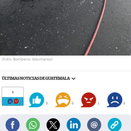
(Foto: Bomberos Voluntarios)
ÚLTIMAS NOTICIAS DE GUATEMALA
6
0
0
1
5