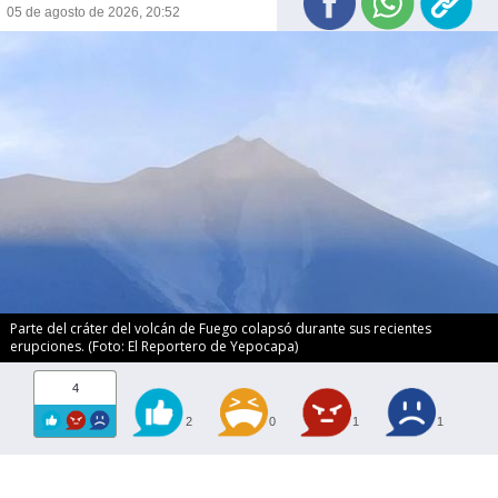
05 de agosto de 2026, 20:52
Parte del cráter del volcán de Fuego colapsó durante sus recientes
erupciones. (Foto: El Reportero de Yepocapa)
4
2
0
1
1