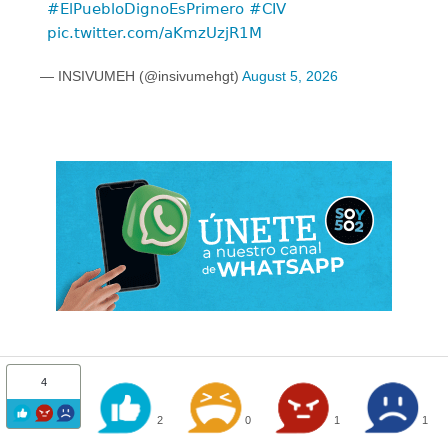
#ElPuebloDignoEsPrimero
#CIV
pic.twitter.com/aKmzUzjR1M
— INSIVUMEH (@insivumehgt)
August 5, 2026
4
2
0
1
1