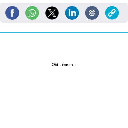
Obteniendo...