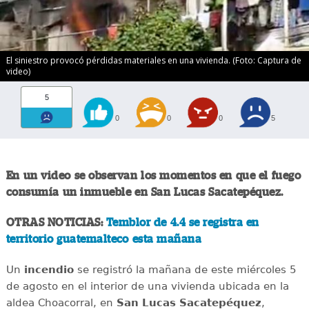
El siniestro provocó pérdidas materiales en una vivienda. (Foto: Captura de
video)
5
0
0
0
5
En un video se observan los momentos en que el fuego
consumía un inmueble en San Lucas Sacatepéquez.
OTRAS NOTICIAS:
Temblor de 4.4 se registra en
territorio guatemalteco esta mañana
Un
incendio
se registró la mañana de este miércoles 5
de agosto en el interior de una vivienda ubicada en la
aldea Choacorral, en
San Lucas
Sacatepéquez
,