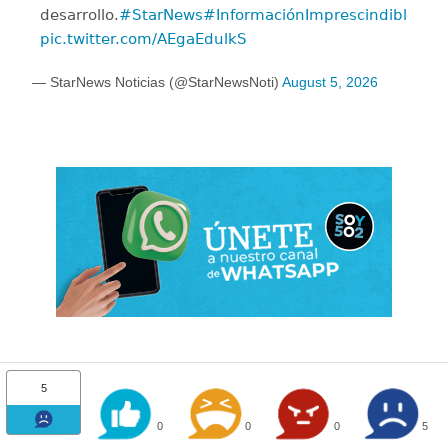
desarrollo.
#StarNews
#InformaciónImprescindible
pic.twitter.com/AEgaEdulkS
— StarNews Noticias (@StarNewsNoti)
August 5, 2026
5
0
0
0
5