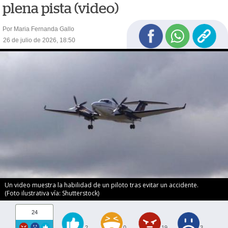
plena pista (video)
Por Maria Fernanda Gallo
26 de julio de 2026, 18:50
Un video muestra la habilidad de un piloto tras evitar un accidente.
(Foto ilustrativa vía: Shutterstock)
24
2
0
19
3