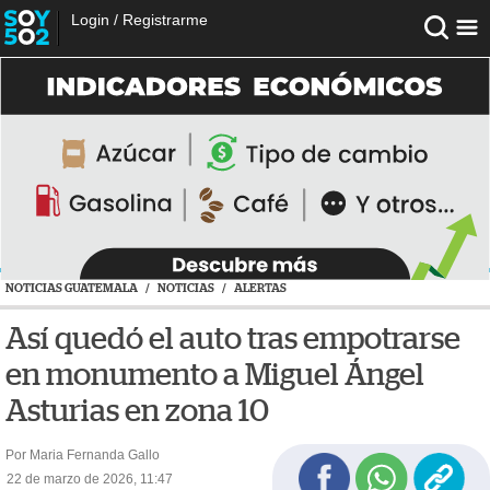
Login
/
Registrarme
NOTICIAS GUATEMALA
/
NOTICIAS
/
ALERTAS
Así quedó el auto tras empotrarse
en monumento a Miguel Ángel
Asturias en zona 10
Por Maria Fernanda Gallo
22 de marzo de 2026, 11:47