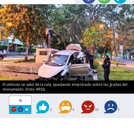
El vehículo se salió de la ruta, quedando empotrado sobre las gradas del
monumento. (Foto: RRSS)
35
4
4
18
9