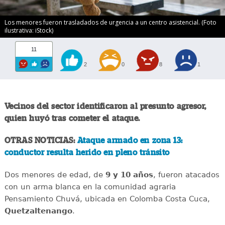
Los menores fueron trasladados de urgencia a un centro asistencial. (Foto
ilustrativa: iStock)
11
2
0
8
1
Vecinos del sector identificaron al presunto agresor,
quien huyó tras cometer el ataque.
OTRAS NOTICIAS:
Ataque armado en zona 13:
conductor resulta herido en pleno tránsito
Dos menores de edad, de
9 y 10 años
, fueron atacados
con un arma blanca en la comunidad agraria
Pensamiento Chuvá, ubicada en Colomba Costa Cuca,
Quetzaltenango
.