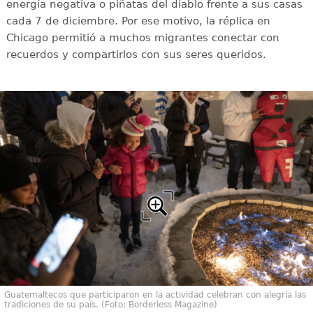
energía negativa o piñatas del diablo frente a sus casas
cada 7 de diciembre. Por ese motivo, la réplica en
Chicago permitió a muchos migrantes conectar con
recuerdos y compartirlos con sus seres queridos.
Guatemaltecos que participaron en la actividad celebran con alegría las
tradiciones de su país. (Foto: Borderless Magazine)