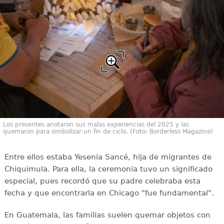
Los presentes anotaron sus malas experiencias del 2025 y las
quemaron para simbolizar un fin de ciclo. (Foto: Borderless Magazine)
Entre ellos estaba Yesenia Sancé, hija de migrantes de
Chiquimula. Para ella, la ceremonia tuvo un significado
especial, pues recordó que su padre celebraba esta
fecha y que encontrarla en Chicago "fue fundamental".
En Guatemala, las familias suelen quemar objetos con