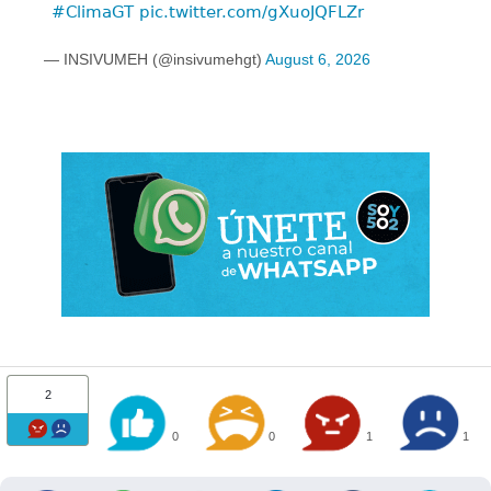
#ClimaGT
pic.twitter.com/gXuoJQFLZr
— INSIVUMEH (@insivumehgt)
August 6, 2026
2
0
0
1
1