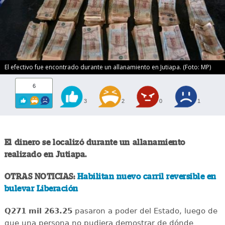
El efectivo fue encontrado durante un allanamiento en Jutiapa. (Foto: MP)
6
3
2
0
1
El dinero se localizó durante un allanamiento
realizado en Jutiapa.
OTRAS NOTICIAS:
Habilitan nuevo carril reversible en
bulevar Liberación
Q271 mil 263.25
pasaron a poder del Estado, luego de
que una persona no pudiera demostrar de dónde