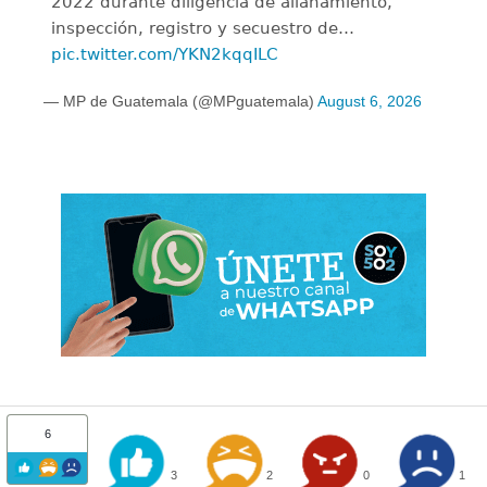
2022 durante diligencia de allanamiento,
inspección, registro y secuestro de…
pic.twitter.com/YKN2kqqILC
— MP de Guatemala (@MPguatemala)
August 6, 2026
6
3
2
0
1