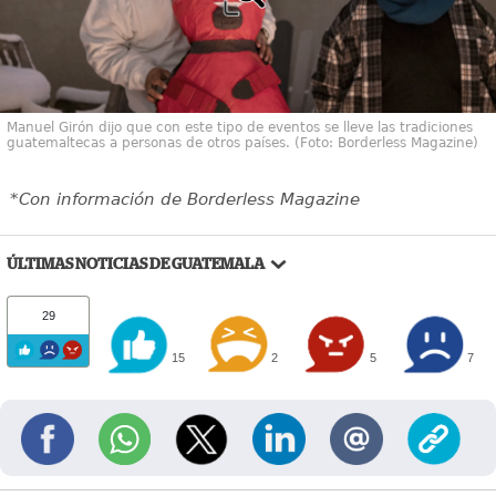
Manuel Girón dijo que con este tipo de eventos se lleve las tradiciones
guatemaltecas a personas de otros países. (Foto: Borderless Magazine)
*Con información de Borderless Magazine
ÚLTIMAS NOTICIAS DE GUATEMALA
29
15
2
5
7