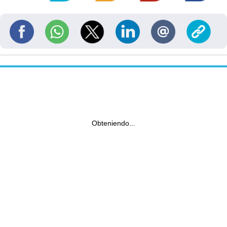
Obteniendo...