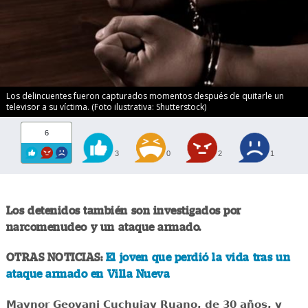
Los delincuentes fueron capturados momentos después de quitarle un
televisor a su víctima. (Foto ilustrativa: Shutterstock)
6
3
0
2
1
Los detenidos también son investigados por
narcomenudeo y un ataque armado.
OTRAS NOTICIAS:
El joven que perdió la vida tras un
ataque armado en Villa Nueva
Maynor Geovani Cuchujay Ruano, de 30 años, y