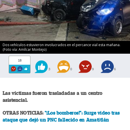
Dos vehículos estuvieron involucrados en el percance vial esta mañana.
(Foto vía: Amílcar Montejo)
18
3
0
9
6
Las víctimas fueron trasladadas a un centro
asistencial.
OTRAS NOTICIAS:
"¡Los bomberos!": Surge video tras
ataque que dejó un PNC fallecido en Amatitlán