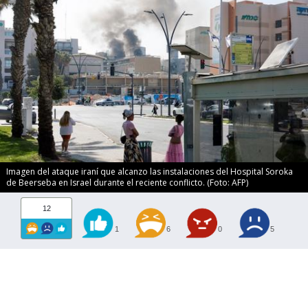
Imagen del ataque iraní que alcanzo las instalaciones del Hospital Soroka
de Beerseba en Israel durante el reciente conflicto. (Foto: AFP)
12
1
6
0
5