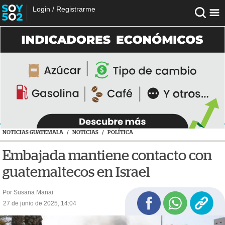
Login
/
Registrarme
NOTICIAS GUATEMALA
/
NOTICIAS
/
POLÍTICA
Embajada mantiene contacto con
guatemaltecos en Israel
Por Susana Manai
27 de junio de 2025, 14:04