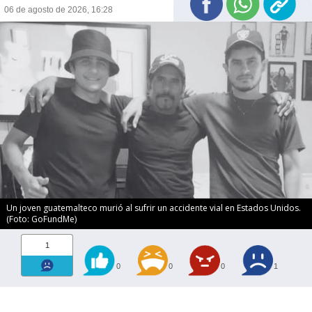
06 de agosto de 2026, 16:28
Un joven guatemalteco murió al sufrir un accidente vial en Estados Unidos.
(Foto: GoFundMe)
1
0
0
0
1