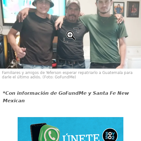
Familiares y amigos de Yeferson esperar repatriarlo a Guatemala para
darle el último adiós. (Foto: GoFundMe)
*Con información de GoFundMe y Santa Fe New
Mexican