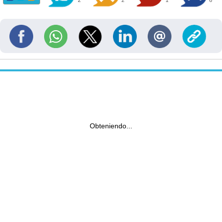
2
2
1
6
Obteniendo...