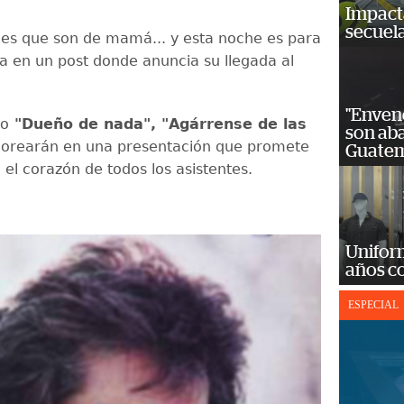
Impact
secuela
es que son de mamá... y esta noche es para
ra en un post donde anuncia su llegada al
"Enven
mo
"Dueño de nada", "Agárrense de las
son ab
orearán en una presentación que promete
Guatem
el corazón de todos los asistentes.
Unifor
años c
ESPECIAL