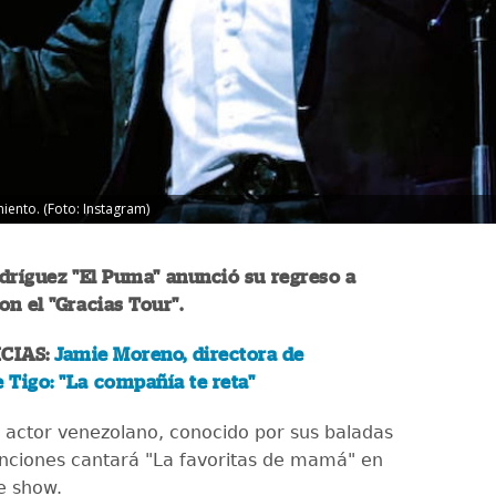
iento. (Foto: Instagram)
dríguez "El Puma" anunció su regreso a
n el "Gracias Tour".
CIAS:
Jamie Moreno, directora de
Tigo: "La compañía te reta"
y actor venezolano, conocido por sus baladas
anciones cantará "La favoritas de mamá" en
le show.