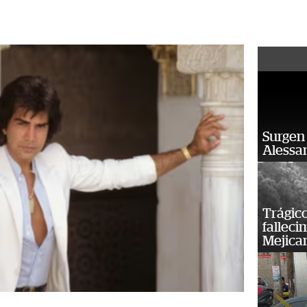
Surgen 
Alessan
Trágico
falleci
Mejica