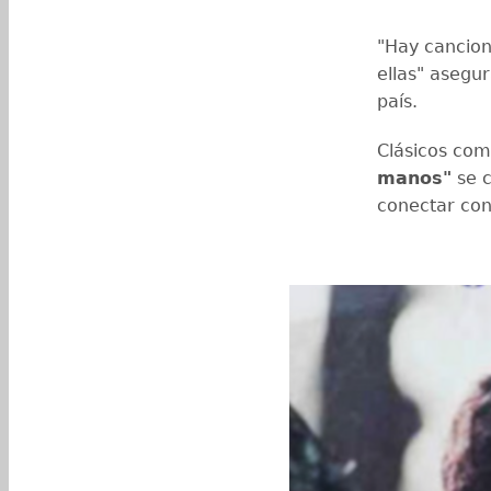
"Hay cancion
ellas" asegu
país.
Clásicos co
manos"
se c
conectar con 