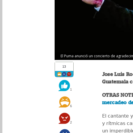
El Puma anunció un concierto de agradecim
13
Jose Luis Ro
Guatemala co
1
OTRAS NOTI
mercadeo de 
6
El cantante 
2
y rítmicas c
un imperdib