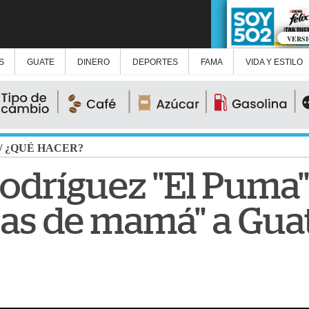
VERS
S
GUATE
DINERO
DEPORTES
FAMA
VIDA Y ESTILO
/
¿QUÉ HACER?
Rodríguez "El Puma"
itas de mamá" a Gu