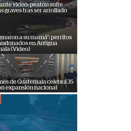
ante video: peatón sufre
s graves tras ser arrollado
enaron a su mamá": perritos
andonados en Antigua
ala (Video)
mes de Guatemala celebra 35
on expansión nacional