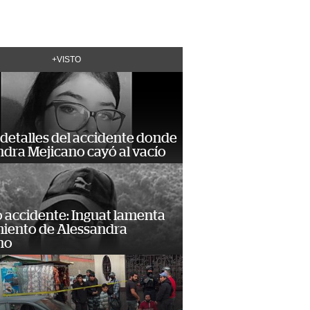
+VISTO
detalles del accidente donde
dra Mejicano cayó al vacío
 accidente: Inguat lamenta
miento de Alessandra
no