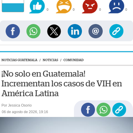
0
0
0
0
NOTICIAS GUATEMALA
/
NOTICIAS
/
COMUNIDAD
¡No solo en Guatemala!
Incrementan los casos de VIH en
América Latina
Por Jessica Osorio
06 de agosto de 2026, 19:16