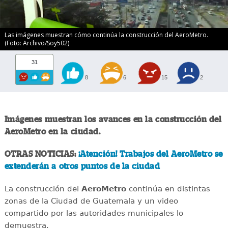
Las imágenes muestran cómo continúa la construcción del AeroMetro.
(Foto: Archivo/Soy502)
31
8
6
15
2
Imágenes muestran los avances en la construcción del
AeroMetro en la ciudad.
OTRAS NOTICIAS:
¡Atención! Trabajos del AeroMetro se
extenderán a otros puntos de la ciudad
La construcción del
AeroMetro
continúa en distintas
zonas de la Ciudad de Guatemala y un video
compartido por las autoridades municipales lo
demuestra.