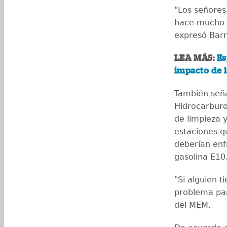
"Los señores 
hace mucho r
expresó Barr
LEA MÁS:
Es
impacto de l
También seña
Hidrocarburo
de limpieza 
estaciones q
deberían enf
gasolina E10
"Si alguien 
problema par
del MEM.