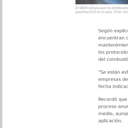
El MEM señala que los distribuido
gasolina E10 en el país. (Foto: Ar
Según explicó
encuentran c
mantenimient
los protocolo
del combusti
"Se están esf
empresas de
fecha indicad
Recordó que 
proceso anu
medio, aunqu
aplicación.