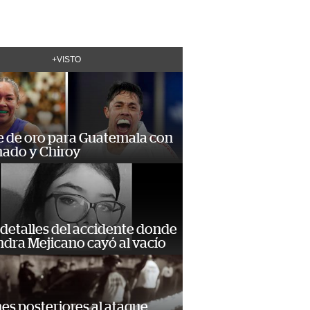
+VISTO
e de oro para Guatemala con
ado y Chiroy
detalles del accidente donde
dra Mejicano cayó al vacío
s posteriores al ataque