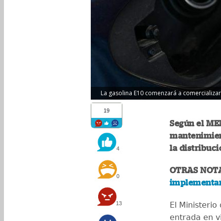
La gasolina E10 comenzará a comercializarse
19
Según el MEM
mantenimien
la distribuci
4
OTRAS NOT
0
implementar 
13
El Ministeri
entrada en v