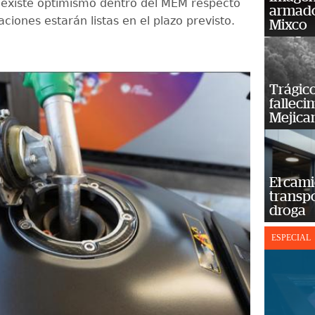
existe optimismo dentro del MEM respecto
armado
aciones estarán listas en el plazo previsto.
Mixco
Trágico
falleci
Mejica
El cam
transp
droga
ESPECIAL