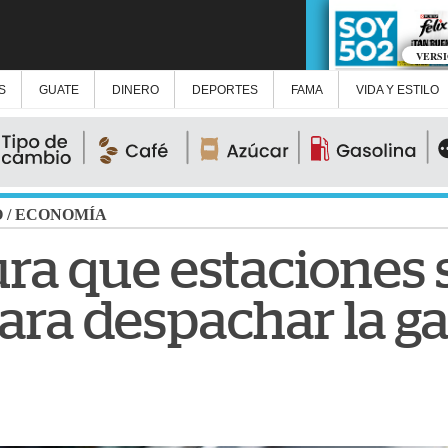
VERS
S
GUATE
DINERO
DEPORTES
FAMA
VIDA Y ESTILO
O
/
ECONOMÍA
a que estaciones 
ara despachar la ga