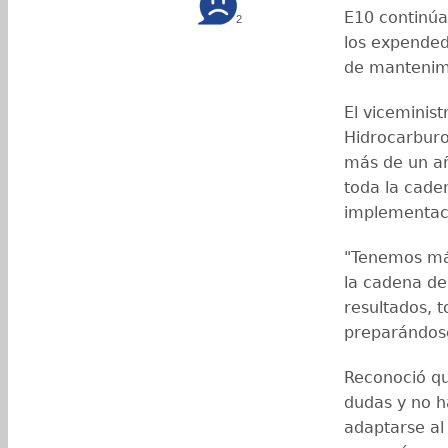
E10 continúa
2
los expended
de mantenimi
El viceminis
Hidrocarburo
más de un añ
toda la cade
implementaci
"Tenemos má
la cadena de
resultados, 
preparándose 
Reconoció qu
dudas y no h
adaptarse al