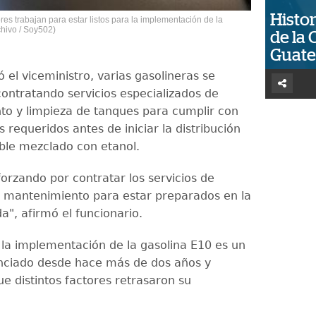
Histor
res trabajan para estar listos para la implementación de la
chivo / Soy502)
de la 
Guat
 el viceministro, varias gasolineras se
ontratando servicios especializados de
o y limpieza de tanques para cumplir con
s requeridos antes de iniciar la distribución
ble mezclado con etanol.
orzando por contratar los servicios de
 mantenimiento para estar preparados en la
a", afirmó el funcionario.
la implementación de la gasolina E10 es un
nciado desde hace más de dos años y
e distintos factores retrasaron su