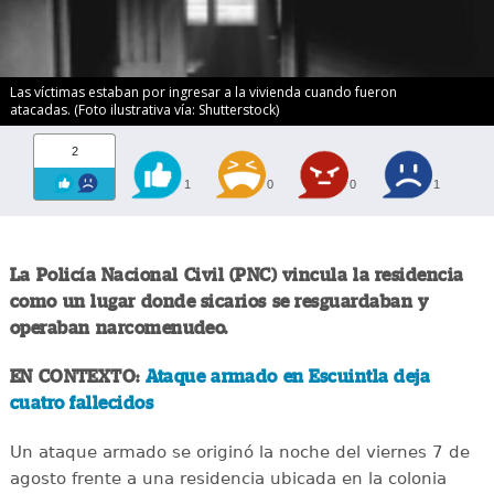
Las víctimas estaban por ingresar a la vivienda cuando fueron
atacadas. (Foto ilustrativa vía: Shutterstock)
2
1
0
0
1
La Policía Nacional Civil (PNC) vincula la residencia
como un lugar donde sicarios se resguardaban y
operaban narcomenudeo.
EN CONTEXTO:
Ataque armado en Escuintla deja
cuatro fallecidos
Un ataque armado se originó la noche del viernes 7 de
agosto frente a una residencia ubicada en la colonia