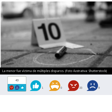
La menor fue víctima de múltiples disparos. (Foto ilustrativa: Shutterstock)
43
1
0
33
9