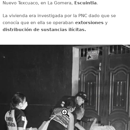
Nuevo Texcuaco, en La Gomera,
Escuintla
.
La vivienda era investigada por la PNC dado que se
conocía que en ella se operaban
extorsiones
y
distribución de sustancias ilícitas.