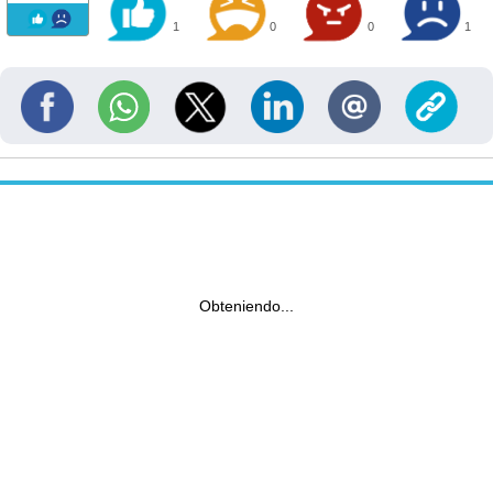
1
0
0
1
Obteniendo...