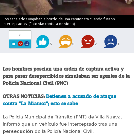
Los señalados viajaban a bordo de una camioneta cuando fueron
interceptados. (Foto vía: captura de video)
8
5
0
2
1
Los hombres poseían una orden de captura activa y
para pasar desapercibidos simulaban ser agentes de la
Policía Nacional Civil (PNC)
OTRAS NOTICIAS:
Detienen a acusado de ataque
contra "La Miamor"; esto se sabe
La Policía Municipal de Tránsito (PMT) de Villa Nueva,
informó que un vehículo fue interceptado tras una
persecución
de la Policía Nacional Civil.