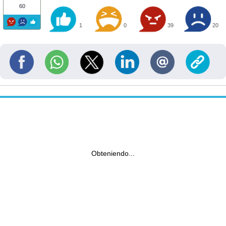
60
1
0
39
20
Obteniendo...