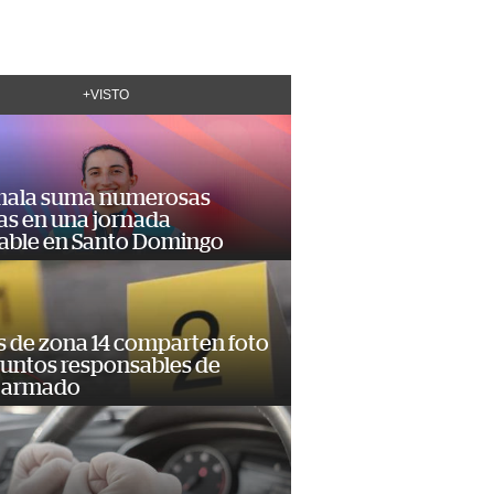
+VISTO
ala suma numerosas
as en una jornada
dable en Santo Domingo
s de zona 14 comparten foto
suntos responsables de
 armado