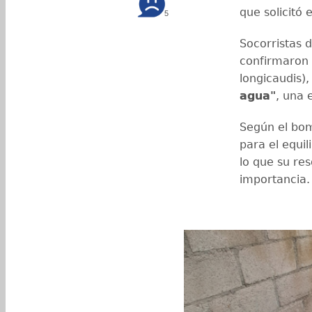
que solicitó 
5
Socorristas 
confirmaron 
longicaudis)
agua"
, una 
Según el bom
para el equil
lo que su re
importancia.