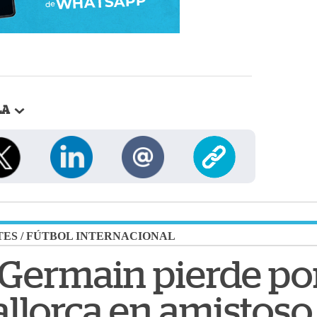
LA
TES
/
FÚTBOL INTERNACIONAL
t-Germain pierde po
allorca en amistoso