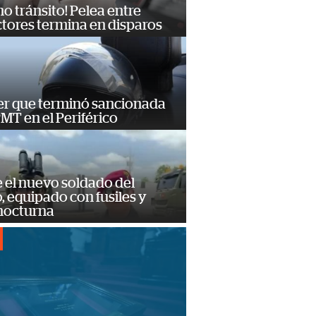
no tránsito! Pelea entre
tores termina en disparos
er que terminó sancionada
PMT en el Periférico
e el nuevo soldado del
o, equipado con fusiles y
 nocturna