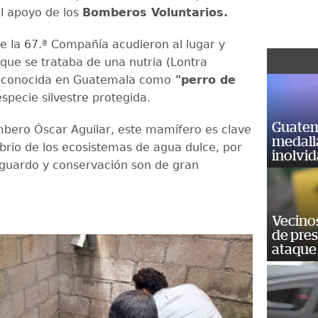
el apoyo de los
Bomberos Voluntarios.
de la 67.ª Compañía acudieron al lugar y
que se trataba de una nutria (Lontra
, conocida en Guatemala como
"perro de
especie silvestre protegida.
Guatem
bero Óscar Aguilar, este mamífero es clave
medall
ibrio de los ecosistemas de agua dulce, por
inolvi
sguardo y conservación son de gran
Vecino
de pre
ataque