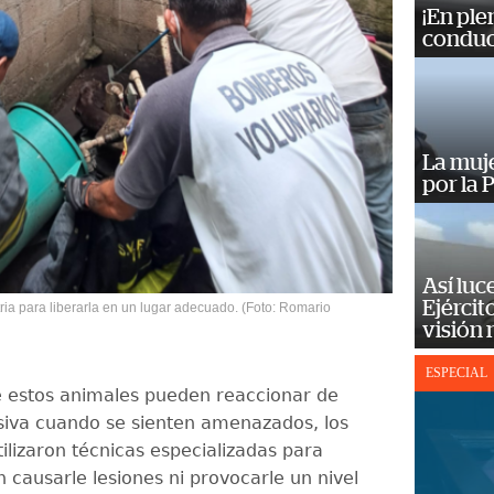
¡En ple
conduc
La muj
por la 
Así luc
Ejércit
ria para liberarla en un lugar adecuado. (Foto: Romario
visión
ESPECIAL
 estos animales pueden reaccionar de
iva cuando se sienten amenazados, los
tilizaron técnicas especializadas para
n causarle lesiones ni provocarle un nivel