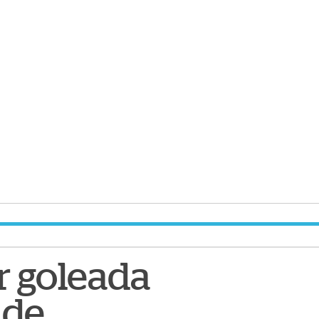
r goleada
 de