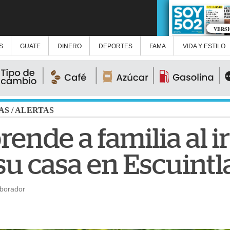
VERS
S
GUATE
DINERO
DEPORTES
FAMA
VIDA Y ESTILO
AS
/
ALERTAS
rende a familia al 
 su casa en Escuintl
aborador