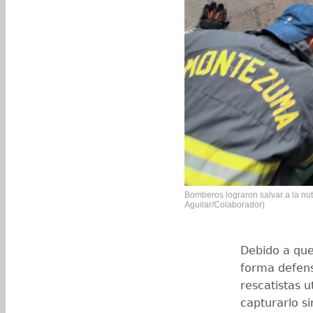
Bomberos lograron salvar a la nut
Aguilar/Colaborador)
Debido a que
forma defens
rescatistas u
capturarlo si