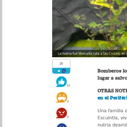
La nutria fue liberada ruta a las Cruces, en
20
Bomberos log
lugar a salvo
15
OTRAS NOTI
en el Perifér
0
Una familia 
0
Escuintla, v
nutria deamb