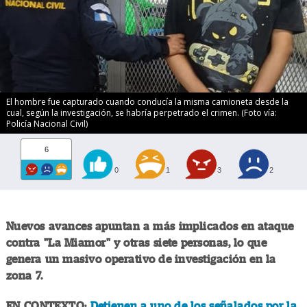
El hombre fue capturado cuando conducía la misma camioneta desde la
cual, según la investigación, se habría perpetrado el crimen. (Foto vía:
Policía Nacional Civil)
6
0
1
3
2
Nuevos avances apuntan a más implicados en ataque
contra "La Miamor" y otras siete personas, lo que
genera un masivo operativo de investigación en la
zona 7.
EN CONTEXTO:
Detienen a uno de los señalados por la