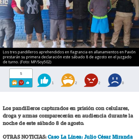
Los tres pandilleros aprehendidos en flagrancia en allanamientos en Pavón
prestarán su primera declaración este sábado 8 de agosto en el juzgado
de turno. (Foto: MP/Soy502)
5
1
2
2
0
Los pandilleros capturados en prisión con celulares,
droga y armas comparecerán en audiencia durante la
noche de este sábado 8 de agosto.
OTRAS NOTICIAS:
Caso La Línea: Julio César Miranda