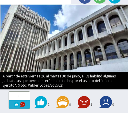
A partir de este viernes 26 al martes 30 de junio, el OJ habilitó algunas
judicaturas que permanecerán habilitadas por el asueto del "día del
Ejército". (Foto: Wilder López/Soy502)
3
2
0
1
0