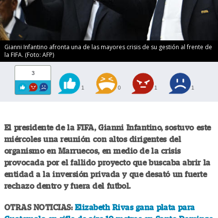
Gianni Infantino afronta una de las mayores crisis de su gestión al frente de
la FIFA. (Foto: AFP)
3
1
0
1
1
El presidente de la FIFA, Gianni Infantino, sostuvo este
miércoles una reunión con altos dirigentes del
organismo en Marruecos, en medio de la crisis
provocada por el fallido proyecto que buscaba abrir la
entidad a la inversión privada y que desató un fuerte
rechazo dentro y fuera del futbol.
OTRAS NOTICIAS:
Elizabeth Rivas gana plata para