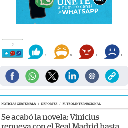
3
1
0
1
1
NOTICIAS GUATEMALA
/
DEPORTES
/
FÚTBOL INTERNACIONAL
Se acabó la novela: Vinicius
renueva con el Real Madrid hasta