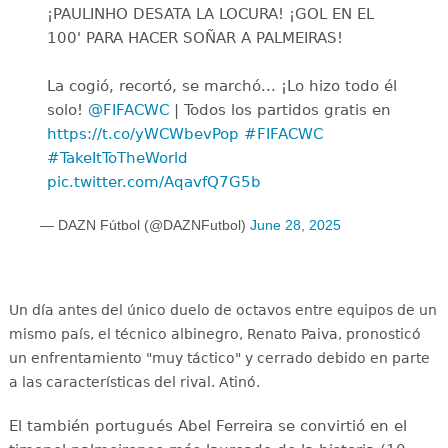
¡PAULINHO DESATA LA LOCURA! ¡GOL EN EL
100' PARA HACER SOÑAR A PALMEIRAS!
La cogió, recortó, se marchó... ¡Lo hizo todo él
solo!
@FIFACWC
| Todos los partidos gratis en
https://t.co/yWCWbevPop
#FIFACWC
#TakeItToTheWorld
pic.twitter.com/AqavfQ7G5b
— DAZN Fútbol (@DAZNFutbol)
June 28, 2025
Un día antes del único duelo de octavos entre equipos de un
mismo país, el técnico albinegro, Renato Paiva, pronosticó
un enfrentamiento "muy táctico" y cerrado debido en parte
a las características del rival. Atinó.
El también portugués Abel Ferreira se convirtió en el