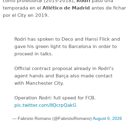
como profesional (2015-2018),
Rodri
pasó una
temporada en el
Atlético de Madrid
antes de fichar
por el City en 2019.
Rodri has spoken to Deco and Hansi Flick and
gave his green light to Barcelona in order to
proceed in talks.
Official contract proposal already in Rodri’s
agent hands and Barça also made contact
with Manchester City.
Operation Rodri: full speed for FCB.
pic.twitter.com/IIQcrpQakG
— Fabrizio Romano (@FabrizioRomano)
August 6, 2026