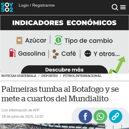
Login
/
Registrarme
NOTICIAS GUATEMALA
/
DEPORTES
/
FÚTBOL INTERNACIONAL
Palmeiras tumba al Botafogo y se
mete a cuartos del Mundialito
Con información de AFP
28 de junio de 2025, 13:07