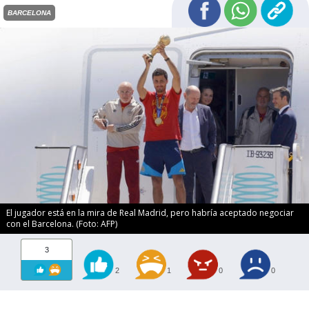
BARCELONA
El jugador está en la mira de Real Madrid, pero habría aceptado negociar
con el Barcelona. (Foto: AFP)
3
2
1
0
0