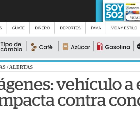
VERS
S
GUATE
DINERO
DEPORTES
FAMA
VIDA Y ESTILO
AS
/
ALERTAS
ágenes: vehículo a 
impacta contra con