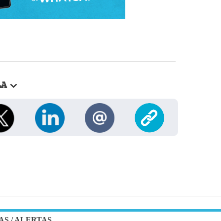
LA
AS
/
ALERTAS