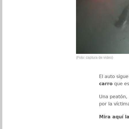
(Foto: captura de video)
El auto sigu
carro
que es
Una peatón, 
por la víctim
Mira aquí l