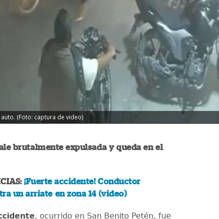
auto. (Foto: captura de video)
ale brutalmente expulsada y queda en el
CIAS:
¡Fuerte accidente! Conductor
ra un arriate en zona 14 (video)
ccidente
, ocurrido en San Benito Petén, fue