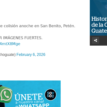
Histor
de la 
 colisión anoche en San Benito, Petén.
Guat
R IMÁGENES FUERTES.
ke4mtX8Mge
choguate)
February 6, 2026