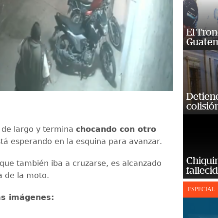
El Tron
Guatem
Detiene
colisió
e de largo y termina
chocando con otro
tá esperando en la esquina para avanzar.
Chiqui
que también iba a cruzarse, es alcanzado
falleci
a de la moto.
ESPECIAL
as imágenes: