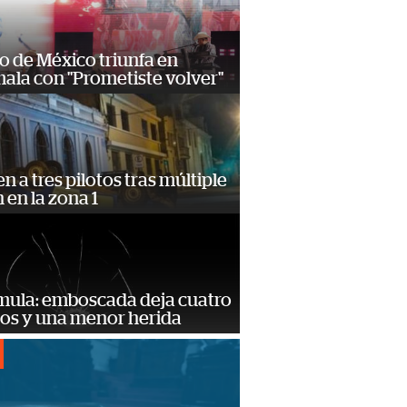
o de México triunfa en
ala con "Prometiste volver"
n a tres pilotos tras múltiple
n en la zona 1
mula: emboscada deja cuatro
dos y una menor herida