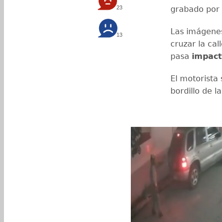
23
grabado por 
Las imágene
13
cruzar la cal
pasa
impact
El motorista 
bordillo de l