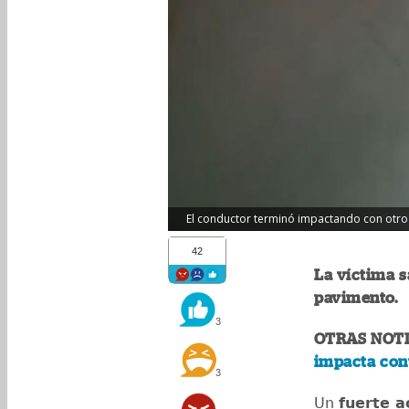
El conductor terminó impactando con otro 
42
La víctima s
pavimento.
3
OTRAS NOTI
impacta cont
3
Un
fuerte a