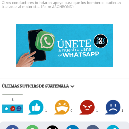
Otros conductores brindaron apoyo para que los bomberos pudieran
trasladar al motorista. (Foto: ASONBOMD)
ÚLTIMAS NOTICIAS DE GUATEMALA
3
1
0
1
1