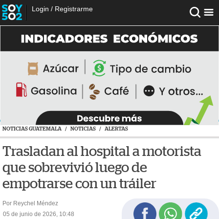
Login
/
Registrarme
NOTICIAS GUATEMALA
/
NOTICIAS
/
ALERTAS
Trasladan al hospital a motorista
que sobrevivió luego de
empotrarse con un tráiler
Por Reychel Méndez
05 de junio de 2026, 10:48