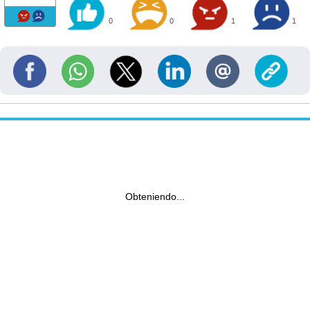
0
0
1
1
Obteniendo...