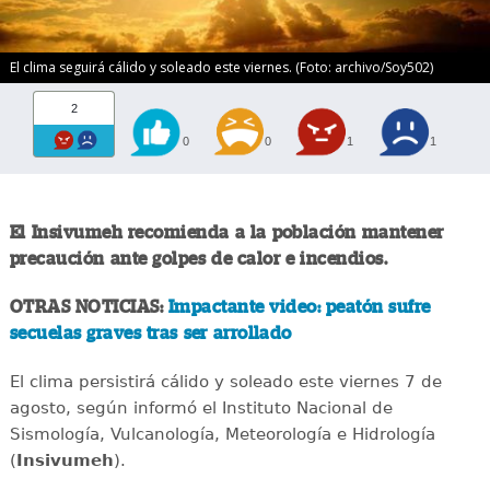
El clima seguirá cálido y soleado este viernes. (Foto: archivo/Soy502)
2
0
0
1
1
El Insivumeh recomienda a la población mantener
precaución ante golpes de calor e incendios.
OTRAS NOTICIAS:
Impactante video: peatón sufre
secuelas graves tras ser arrollado
El clima persistirá cálido y soleado este viernes 7 de
agosto, según informó el Instituto Nacional de
Sismología, Vulcanología, Meteorología e Hidrología
(
Insivumeh
).