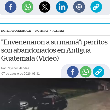
NOTICIAS GUATEMALA
/
NOTICIAS
/
ALERTAS
"Envenenaron a su mamá": perritos
son abandonados en Antigua
Guatemala (Video)
Por Reychel Méndez
07 de agosto de 2026, 03:31