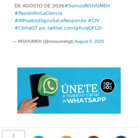
DE AGOSTO DE 2026
#SomosINSIVUMEH
#PasiónPorLaCiencia
#AlPuebloDignoSeLeResponde
#CIV
#ClimaGT
pic.twitter.com/gXuoJQFLZr
— INSIVUMEH (@insivumehgt)
August 6, 2026
2