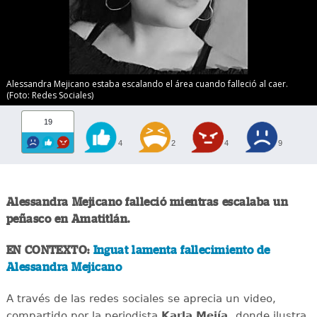
Alessandra Mejicano estaba escalando el área cuando falleció al caer.
(Foto: Redes Sociales)
19
4
2
4
9
Alessandra Mejicano falleció mientras escalaba un
peñasco en Amatitlán.
EN CONTEXTO:
Inguat lamenta fallecimiento de
Alessandra Mejicano
A través de las redes sociales se aprecia un video,
compartido por la periodista
Karla Mejía,
donde ilustra