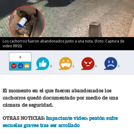
Los cachorros fueron abandonados junto a una nota. (Foto: Captura de
video RRSS)
8
0
1
4
3
El momento en el que fueron abandonados los
cachorros quedó documentado por medio de una
cámara de seguridad.
OTRAS NOTICIAS:
Impactante video: peatón sufre
secuelas graves tras ser arrollado