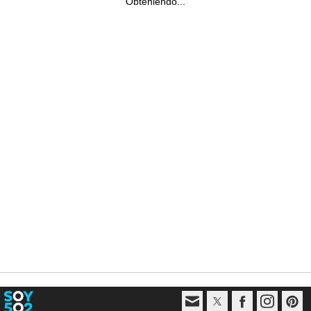
Obteniendo...