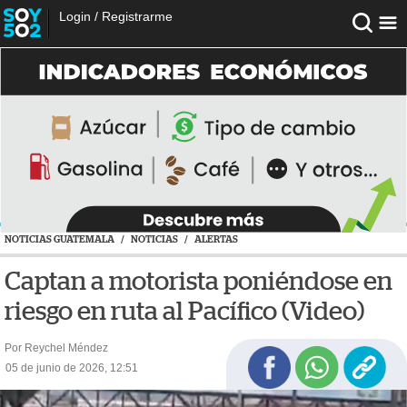
Login
/
Registrarme
NOTICIAS GUATEMALA
/
NOTICIAS
/
ALERTAS
Captan a motorista poniéndose en
riesgo en ruta al Pacífico (Video)
Por Reychel Méndez
05 de junio de 2026, 12:51