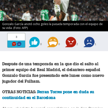
Gonzalo García anotó ocho goles la pasada temporada con el equipo de
su vida. (Foto: AFP)
3
0
0
2
1
Después de una temporada en la que dio el salto al
primer equipo del Real Madrid, el delantero español
Gonzalo García fue presentado este lunes como nuevo
jugador del Fulham.
OTRAS NOTICIAS:
Ferran Torres pone en duda su
continuidad en el Barcelona