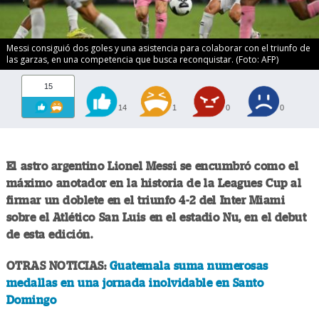
Messi consiguió dos goles y una asistencia para colaborar con el triunfo de
las garzas, en una competencia que busca reconquistar. (Foto: AFP)
15
14
1
0
0
El astro argentino Lionel Messi se encumbró como el
máximo anotador en la historia de la Leagues Cup al
firmar un doblete en el triunfo 4-2 del Inter Miami
sobre el Atlético San Luis en el estadio Nu, en el debut
de esta edición.
OTRAS NOTICIAS:
Guatemala suma numerosas
medallas en una jornada inolvidable en Santo
Domingo