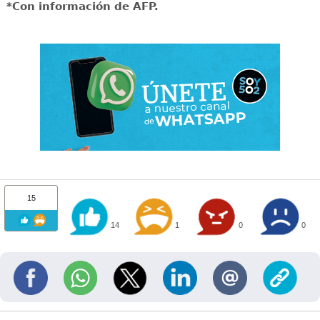
*Con información de AFP.
15
14
1
0
0