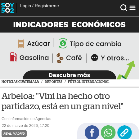
Login
/
Registrarme
NOTICIAS GUATEMALA
/
DEPORTES
/
FÚTBOL INTERNACIONAL
Arbeloa: "Vini ha hecho otro
partidazo, está en un gran nivel"
Con información de Agencias
22 de marzo de 2026, 17:20
REAL MADRID