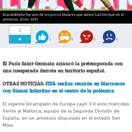
Kvaratskhelia fue uno de los pocos titulares que alineó Luis Enrique en el
amistoso. (Foto: AFP)
1
1
0
0
0
El París Saint-Germain arrancó la pretemporada con
una inesperada derrota en territorio español.
OTRAS NOTICIAS:
FIFA realiza reunión en Marruecos
con Gianni Infantino en el centro de la polémica
El vigente bicampeón de Europa cayó 3-0 este miércoles
frente al Mallorca, equipo de la Segunda División de
España, en un amistoso disputado en el estadio Son
Moix.